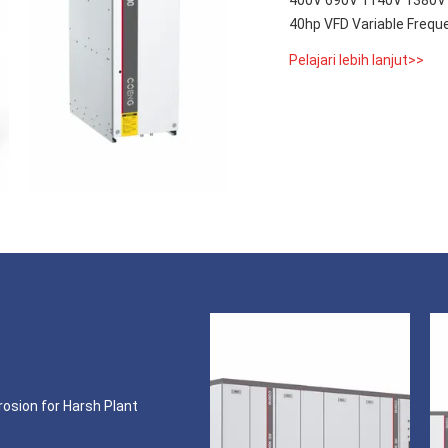
40hp VFD Variable Frequ
Pelajari lebih lanjut>>
rosion for Harsh Plant