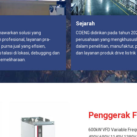
Sejarah
awarkan solusi yang
COENG didirikan pada tahun 20
 profesional, layanan pra-
perusahaan yang mengkhususk
 purna jual yang efisien,
dalam penelitian, manufaktur, 
talasi di lokasi, debugging dan
dan layanan produk drive listrik
emeliharaan.
Penggerak F
600kW VFD Variable Freq
400V 690V 1140V 1380V M