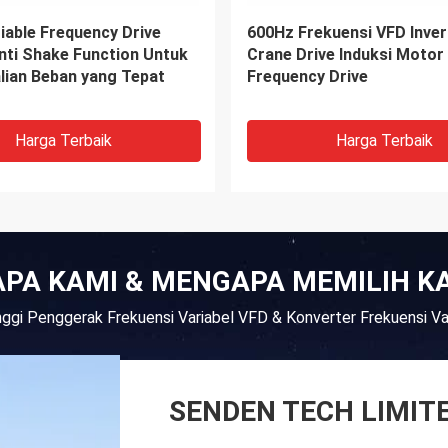
engisian EV Energi
Inverter surya hibrida 5.5
n yang dipasang di lantai
aplikasi rumah Off-Grid So
dengan Multiple Charging
Inverter
eransi Kelembaban
Harga Terbaik
Harga Terbaik
APA KAMI & MENGAPA MEMILIH K
tinggi Penggerak Frekuensi Variabel VFD & Konverter Frekuensi V
SENDEN TECH LIMIT