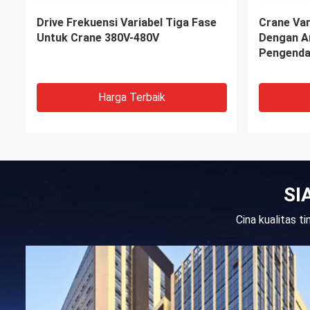
HV510 Variable Frequency Drive
Stasiun P
Vektor Inverter VFD Vektor
Terbaruka
Frekuensi Konverter
Dipasang 
Mode Tol
Harga Terbaik
SI
Cina kualitas 