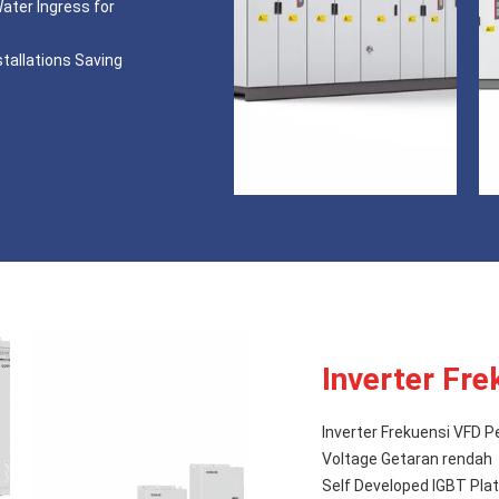
ater Ingress for
tallations Saving
Inverter Fre
Inverter Frekuensi VFD P
Voltage Getaran rendah
Self Developed IGBT Pl