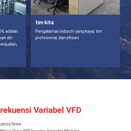
tim kita
24, adalah
Pengalaman industri yang kaya, tim
an diri
profesional, dan efisien
penjualan,
rekuensi Variabel VFD
uency Drive
otor Drive VFD Inverter Versatile Modular