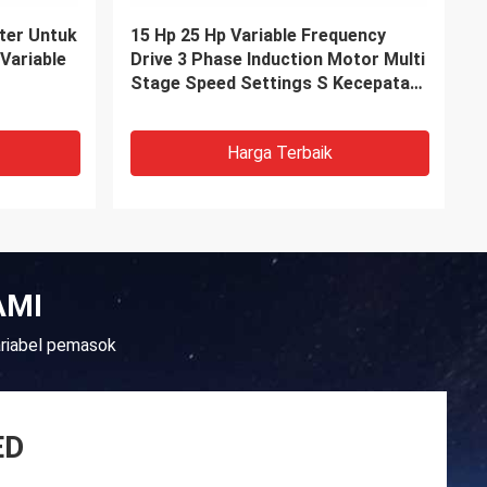
kw Untuk
Starting Torque Dust Proof 380V-
lar PV
480V Vfd 3 Phase Variable
Frequency Drive Cabinet System
Untuk Crane
Harga Terbaik
AMI
ariabel pemasok
ED