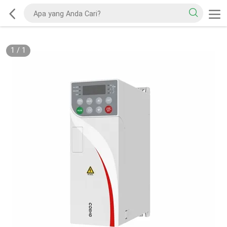
1
/
1