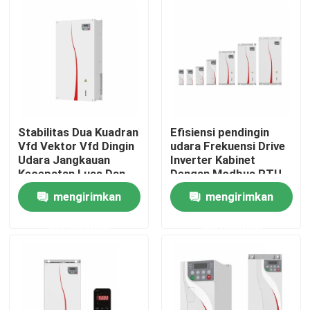
Tentang kami
Tur Pabrik
Kontrol Kualitas
Stabilitas Dua Kuadran
Efisiensi pendingin
Vfd Vektor Vfd Dingin
udara Frekuensi Drive
Udara Jangkauan
Inverter Kabinet
Hubungi Kami
Kecepatan Luas Dan
Dengan Modbus RTU
Kontrol yang Tepat
Protokol Komunikasi
mengirimkan
mengirimkan
Untuk Motor Drive
Berita
permintaan
permintaan
Minta Kutipan
Penggerak Frekuensi Variabel VFD