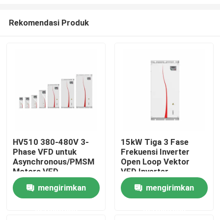
Rekomendasi Produk
HV510 380-480V 3-
15kW Tiga 3 Fase
Phase VFD untuk
Frekuensi Inverter
Rumah
Asynchronous/PMSM
Open Loop Vektor
Motors VFD
VFD Inverter
Mendukung 16-
Produk
mengirimkan
mengirimkan
Segment PLC Multi-
Speed Operation
permintaan
permintaan
Video