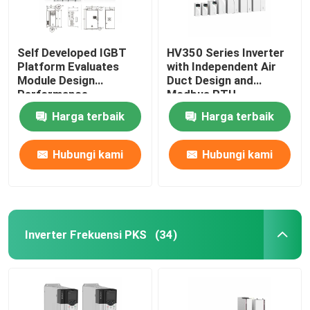
Self Developed IGBT
HV350 Series Inverter
Platform Evaluates
with Independent Air
Module Design
Duct Design and
Performance
Modbus RTU
Communication
Harga terbaik
Harga terbaik
Protocol
50Hz/60Hz±5% Input
Frequency
Hubungi kami
Hubungi kami
Inverter Frekuensi PKS
(34)