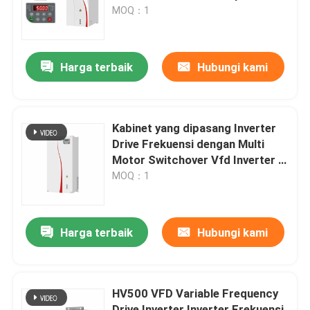
Beban Berat
MOQ：1
Tentang kami
Harga terbaik
Hubungi kami
Tur Pabrik
Kontrol Kualitas
Kabinet yang dipasang Inverter
Drive Frekuensi dengan Multi
Motor Switchover Vfd Inverter 3
Hubungi Kami
Phase
MOQ：1
Berita
Harga terbaik
Hubungi kami
Minta Kutipan
HV500 VFD Variable Frequency
Penggerak Frekuensi Variabel VFD
Drive Inverter Inverter Frekuensi