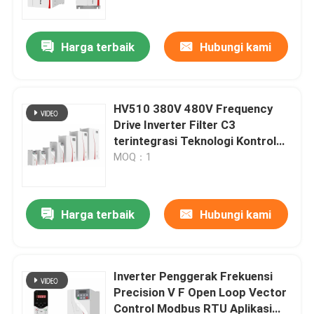
Harga terbaik
Hubungi kami
HV510 380V 480V Frequency
Drive Inverter Filter C3
terintegrasi Teknologi Kontrol
Lanjutan
MOQ：1
Harga terbaik
Hubungi kami
Rumah
Produk
Inverter Penggerak Frekuensi
Precision V F Open Loop Vector
Control Modbus RTU Aplikasi
Video