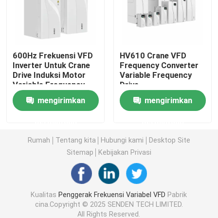
Konverter Frekuensi Variabel
600Hz Frekuensi VFD
HV610 Crane VFD
Inverter Frekuensi Vektor
Inverter Untuk Crane
Frequency Converter
Drive Induksi Motor
Variable Frequency
Variable Frequency
Drive
Inverter Frekuensi PKS
Drive
mengirimkan
mengirimkan
Inverter Penggerak Frekuensi
permintaan
permintaan
Rumah
Tentang kita
Hubungi kami
Desktop Site
Variable Frequency Drive untuk Crane
Sitemap
Kebijakan Privasi
Stasiun pengisian daya EV penyimpanan energi terbar
Kualitas
Penggerak Frekuensi Variabel VFD
Pabrik
cina.Copyright © 2025 SENDEN TECH LIMITED.
Pengoptimal Surya
All Rights Reserved.