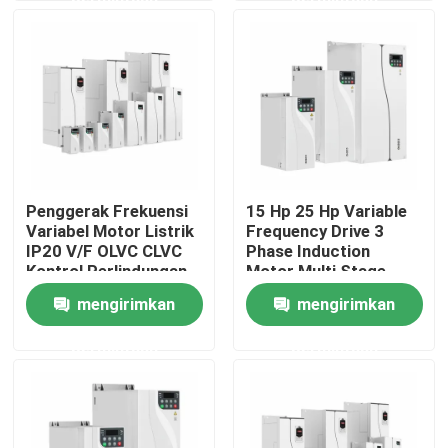
Tentang kami
Tur Pabrik
Kontrol Kualitas
Penggerak Frekuensi
15 Hp 25 Hp Variable
Variabel Motor Listrik
Frequency Drive 3
Hubungi Kami
IP20 V/F OLVC CLVC
Phase Induction
Kontrol Perlindungan
Motor Multi Stage
Tali Anti Lolos
Speed Settings S
mengirimkan
mengirimkan
Berita
Kecepatan kurva
permintaan
permintaan
Minta Kutipan
Penggerak Frekuensi Variabel VFD