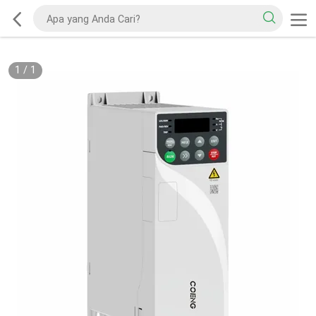
1
/
1