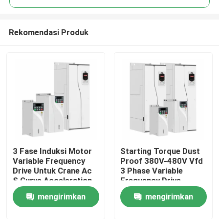
Rekomendasi Produk
3 Fase Induksi Motor
Starting Torque Dust
Rumah
Variable Frequency
Proof 380V-480V Vfd
Drive Untuk Crane Ac
3 Phase Variable
S Curve Acceleration
Frequency Drive
Produk
Deceleration
Cabinet System Untuk
mengirimkan
mengirimkan
Crane
Video
permintaan
permintaan