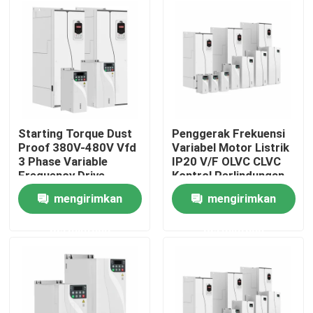
Tentang kami
Tur Pabrik
Kontrol Kualitas
Starting Torque Dust
Penggerak Frekuensi
Proof 380V-480V Vfd
Variabel Motor Listrik
3 Phase Variable
IP20 V/F OLVC CLVC
Hubungi Kami
Frequency Drive
Kontrol Perlindungan
Cabinet System Untuk
Tali Anti Lolos
mengirimkan
mengirimkan
Crane
Berita
permintaan
permintaan
Minta Kutipan
Penggerak Frekuensi Variabel VFD