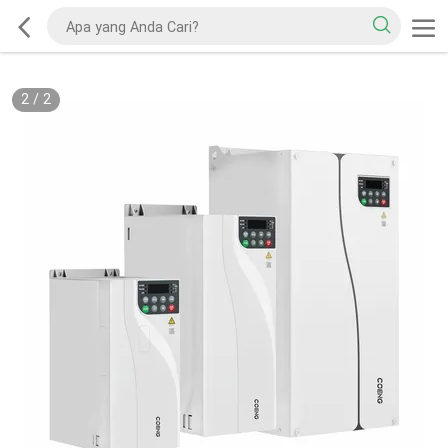
2
/
2