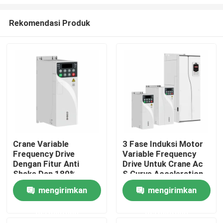
Rekomendasi Produk
Crane Variable
3 Fase Induksi Motor
Frequency Drive
Variable Frequency
Rumah
Dengan Fitur Anti
Drive Untuk Crane Ac
Shake Dan 180%
S Curve Acceleration
Kapasitas Overload
Deceleration
Produk
mengirimkan
mengirimkan
permintaan
permintaan
Video