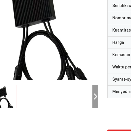
Sertifikas
Nomor m
Kuantitas
Harga
Kemasan 
Waktu pe
Syarat-s
Menyedia
David "Big D" Kowalski
Emily Wh