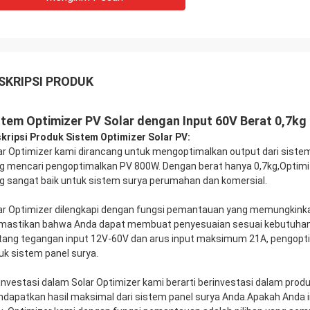
SKRIPSI PRODUK
stem Optimizer PV Solar dengan Input 60V Berat 0,7k
kripsi Produk Sistem Optimizer Solar PV:
ar Optimizer kami dirancang untuk mengoptimalkan output dari sistem
g mencari pengoptimalkan PV 800W. Dengan berat hanya 0,7kg,Optimize
g sangat baik untuk sistem surya perumahan dan komersial.
ar Optimizer dilengkapi dengan fungsi pemantauan yang memungkinkan 
astikan bahwa Anda dapat membuat penyesuaian sesuai kebutuhan
tang tegangan input 12V-60V dan arus input maksimum 21A, pengoptima
uk sistem panel surya.
investasi dalam Solar Optimizer kami berarti berinvestasi dalam pro
dapatkan hasil maksimal dari sistem panel surya Anda.Apakah Anda 