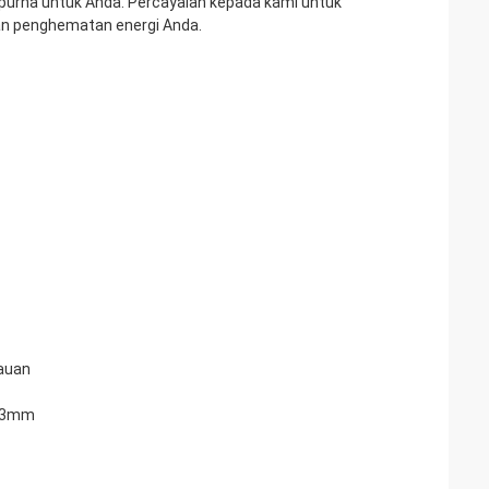
purna untuk Anda. Percayalah kepada kami untuk
n penghematan energi Anda.
auan
23mm