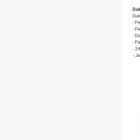
Duk
Duk
- P
- P
- D
- P
- 2
- J