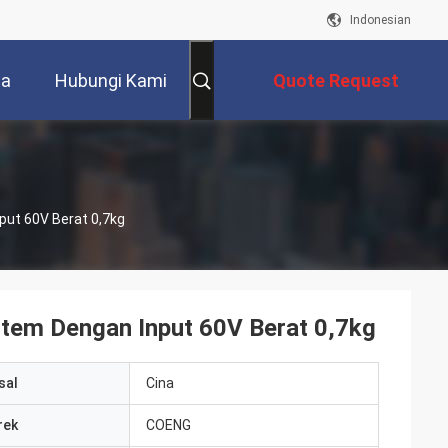
Indonesian
ta
Hubungi Kami
Quote Request
Suatu
put 60V Berat 0,7kg
stem Dengan Input 60V Berat 0,7kg
sal
Cina
rek
COENG