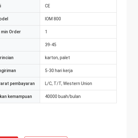
i
CE
odel
IOM 800
 min Order
1
39-45
rincian
karton, palet
ngiriman
5-30 hari kerja
yarat pembayaran
L/C, T/T, Western Union
kan kemampuan
40000 buah/bulan
ite
Jake Miller