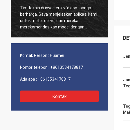
Tim teknis di inverters-vfd.com sangat
Pesana
D
berharga. Saya menjelaskan aplikasi kami
dan HM
untuk motor servo, dan mereka
dikiri
merekomendasikan model dengan
Sejak 
respons dinamis yang unggul.
sistem
DE
a
Pemasangan sangat mudah, dan presisi
terkesa
telah meningkatkan waktu siklus kami.
dari k
Panduan ahli dan produk berkinerja tinggi!
Pengal
Kontak Person :
Huamei
Jen
masal
Nomor telepon :
+8613534178817
Ada apa :
+8613534178817
Jan
Teg
Kontak
Teg
Ma