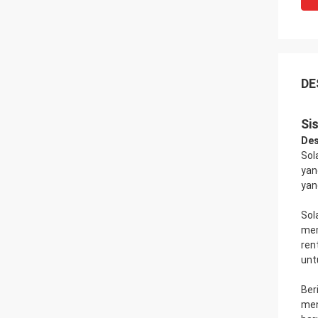
DE
Si
Des
Sol
yan
yan
Sol
mem
ren
unt
Ber
men