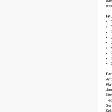
bar
mem
Fit
Par
Ant
Pla
Jam
Dim
Teg
Ser
Kek