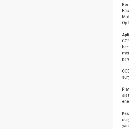
Ber
Efi
Mak
Opt
Apl
COE
ber
mem
pen
COE
sur
Pla
sis
ene
Kes
sur
yan