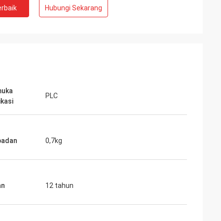
rbaik
Hubungi Sekarang
 spindel bising
Kami mengambil kesempatan pada
 pengujian yang
inverters-vfd.com untuk penggantian VFD
beli beroperasi
yang krusial pada lini perakitan kami.
dan
Produk ini tidak hanya cocok sempurna
ang konsisten.
tetapi juga lebih terjangkau daripada
eberapa merek
pemasok kami sebelumnya. Stabilitasnya
mi gunakan,
telah menghilangkan masalah seringnya
ebih rendah. Luar
trip. Nilai yang luar biasa dan mitra yang
muka
PLC
sus.
andal untuk komponen industri.
kasi
badan
0,7kg
an
12 tahun