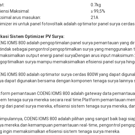
at:
0.7kg
siensi Maksimal:
≥ 99,5%
simal arus masukan:
21A
imizer ini untuk panel fotovoltaik adalah optimator panel surya cerd
ikasi Sistem Optimizer PV Surya:
NG IOMS 800 adalah pengoptimalan panel surya pemantauan yang dira
tindak sebagai pengontrol pengoptimalkan surya yang menggunakan t
aksimalkan output energi panel suryaDengan arus input maksimum 2
goptimalkan surya mampu memaksimalkan efisiensi panel surya hing
NG IOMS 800 adalah optimator surya cerdas 800W yang dapat digunak
ya dapat digunakan bersama dengan komponen tenaga surya lainnya sep
tform pemantauan COENG IOMS 800 adalah gateway data pemantaua
tem tenaga surya mereka secara real time.Platform pemantauan men
rgi dari panel surya mereka, efisiensi sistem tenaga surya mereka, da
impulannya, COENG IOMS 800 adalah pilihan yang sangat baik bagi sia
ya mereka.dan kemampuan pemantauan real-time, pengontrol pengopti
g ingin memaksimalkan efisiensi sistem tenaga surya mereka.