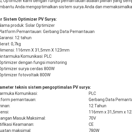
u, Optimizer kami dengan fungsi pemantauan adalah pilihan yang sem
bantu Anda mengoptimalkan sistem surya Anda dan memaksimalka
ur Sistem Optimizer PV Surya:
Nama produk: Solar Optimizer
Platform Pemantauan: Gerbang Data Pemantauan
Garansi: 12 tahun
Berat: 0,7kg
Dimensi: 116mm X 31,5mm X 123mm
Antarmuka Komunikasi: PLC
Optimizer dengan fungsi monitoring
Optimizer surya cerdas 800W
Optimizer fotovoltaik 800W
ameter teknis sistem pengoptimalan PV surya:
armuka Komunikasi:
PLC
tform pemantauan:
Gerbang Data Pemant
inan:
12 Tahun
ensi:
116mm x 31,5mm x 1
angan Masuk Maksimal:
70V
tifikasi Keamanan:
CE
uatan maksimal:
780W