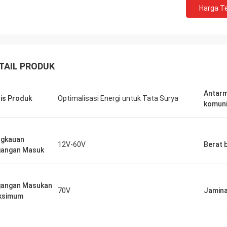
Harga Te
n kami untuk beberapa unit PLC
Kami membutuhkan motor
I dipenuhi secara akurat dan
rendah untuk lingkungan
m dengan kecepatan yang luar biasa.
sensitif. Unit yang kami 
mengintegrasikannya, komunikasi
dengan sangat senyap 
 kontrol kami lebih kuat. Kami
mempertahankan torsi y
TAIL PRODUK
n dengan logistik dan kinerja solid
Kualitasnya melebihi b
omponen-komponen ini.
terkenal yang pernah ka
aman yang benar-benar bebas
dengan biaya yang jauh l
Antar
is Produk
Optimalisasi Energi untuk Tata Surya
ah.
biasa untuk aplikasi khu
komuni
gkauan
12V-60V
Berat 
angan Masuk
angan Masukan
70V
Jamin
ksimum