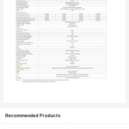
Tentang kami
Tur Pabrik
Kontrol Kualitas
Hubungi Kami
Berita
Minta Kutipan
Recommended Products
Penggerak Frekuensi Variabel VFD