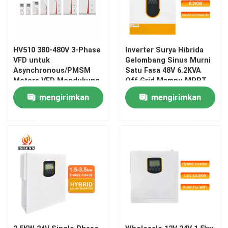
inverter hibrida surya
HV510 380-480V 3-Phase
Inverter Surya Hibrida
VFD untuk
Gelombang Sinus Murni
Asynchronous/PMSM
Satu Fasa 48V 6.2KVA
Motors VFD Mendukung
Off Grid Mampu MPPT
16-Segment PLC Multi-
Tanpa Operasi Baterai
mengirimkan
mengirimkan
Speed Operation
permintaan
permintaan