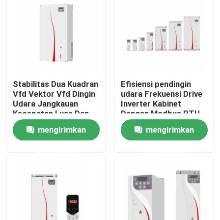
Tentang kami
Tur Pabrik
Stabilitas Dua Kuadran
Efisiensi pendingin
Kontrol Kualitas
Vfd Vektor Vfd Dingin
udara Frekuensi Drive
Udara Jangkauan
Inverter Kabinet
Kecepatan Luas Dan
Dengan Modbus RTU
Hubungi Kami
Kontrol yang Tepat
Protokol Komunikasi
mengirimkan
mengirimkan
Untuk Motor Drive
permintaan
permintaan
Berita
Minta Kutipan
Penggerak Frekuensi Variabel VFD