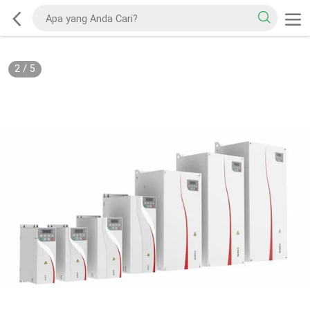
2
/
5