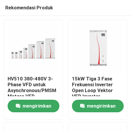
Rekomendasi Produk
HV510 380-480V 3-
15kW Tiga 3 Fase
Phase VFD untuk
Frekuensi Inverter
Asynchronous/PMSM
Open Loop Vektor
Rumah
Motors VFD
VFD Inverter
Mendukung 16-
mengirimkan
mengirimkan
Segment PLC Multi-
Produk
Speed Operation
permintaan
permintaan
Video