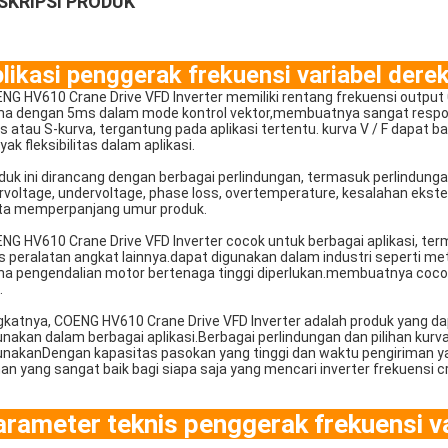
SKRIPSI PRODUK
likasi penggerak frekuensi variabel derek
NG HV610 Crane Drive VFD Inverter memiliki rentang frekuensi output 0
a dengan 5ms dalam mode kontrol vektor,membuatnya sangat respons
us atau S-kurva, tergantung pada aplikasi tertentu. kurva V / F dapat b
yak fleksibilitas dalam aplikasi.
duk ini dirancang dengan berbagai perlindungan, termasuk perlindungan
rvoltage, undervoltage, phase loss, overtemperature, kesalahan ekst
ta memperpanjang umur produk.
NG HV610 Crane Drive VFD Inverter cocok untuk berbagai aplikasi, ter
is peralatan angkat lainnya.dapat digunakan dalam industri seperti m
a pengendalian motor bertenaga tinggi diperlukan.membuatnya cocok u
.
gkatnya, COENG HV610 Crane Drive VFD Inverter adalah produk yang dap
unakan dalam berbagai aplikasi.Berbagai perlindungan dan pilihan k
unakanDengan kapasitas pasokan yang tinggi dan waktu pengiriman ya
ihan yang sangat baik bagi siapa saja yang mencari inverter frekuensi cr
arameter teknis penggerak frekuensi va