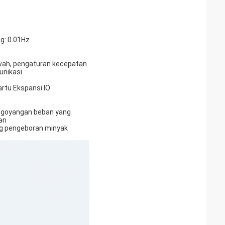
og: 0.01Hz
awah, pengaturan kecepatan
unikasi
artu Ekspansi IO
 goyangan beban yang
an
rig pengeboran minyak