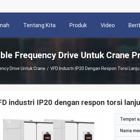
mah
Tentang Kita
Produk
Video
Beri
able Frequency Drive Untuk Crane P
ency Drive Untuk Crane
/
VFD Industri IP20 Dengan Respon Torsi Lanju
D industri IP20 dengan respon torsi lanj
Tempat a
Nama me