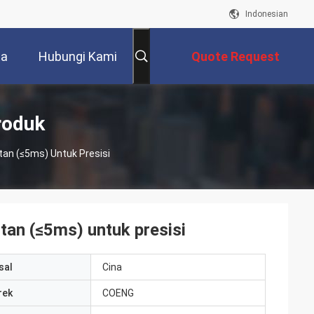
Indonesian
ta
Hubungi Kami
Quote Request
Suatu
roduk
tan (≤5ms) Untuk Presisi
utan (≤5ms) untuk presisi
sal
Cina
rek
COENG