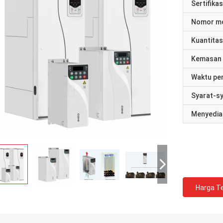
Sertifikas
Nomor m
Kuantitas
Kemasan 
Waktu pe
Syarat-s
Menyedia
Harga Te
David "Big D" Kowalski
Emily Wh