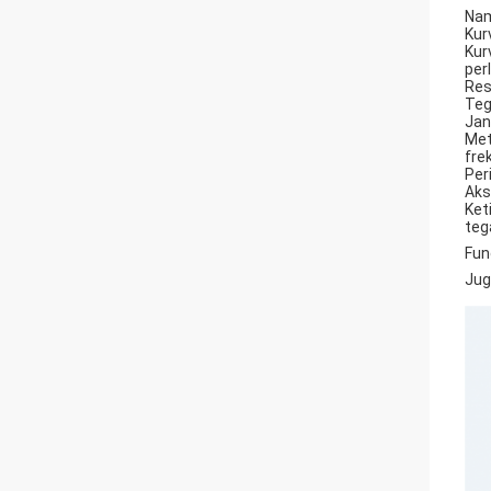
Nam
Kur
Kur
per
Res
Teg
Jan
Met
fre
Per
Aks
Ket
teg
Fun
Jug