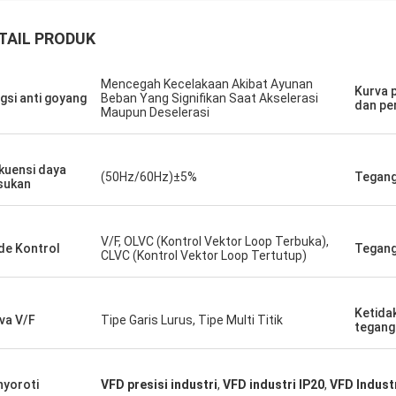
n kami untuk beberapa unit PLC
Kami membutuhkan motor
TAIL PRODUK
I dipenuhi secara akurat dan
rendah untuk lingkungan
m dengan kecepatan yang luar biasa.
sensitif. Unit yang kami 
mengintegrasikannya, komunikasi
dengan sangat senyap 
Mencegah Kecelakaan Akibat Ayunan
Kurva 
gsi anti goyang
Beban Yang Signifikan Saat Akselerasi
 kontrol kami lebih kuat. Kami
mempertahankan torsi y
dan pe
Maupun Deselerasi
n dengan logistik dan kinerja solid
Kualitasnya melebihi b
omponen-komponen ini.
terkenal yang pernah ka
aman yang benar-benar bebas
dengan biaya yang jauh l
kuensi daya
(50Hz/60Hz)±5%
Tegan
ah.
biasa untuk aplikasi khu
sukan
V/F, OLVC (Kontrol Vektor Loop Terbuka),
e Kontrol
Tegang
CLVC (Kontrol Vektor Loop Tertutup)
Ketida
va V/F
Tipe Garis Lurus, Tipe Multi Titik
tegang
yoroti
VFD presisi industri
,
VFD industri IP20
,
VFD Indust