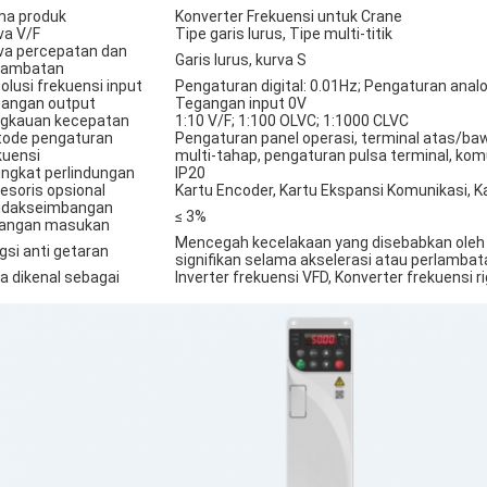
a produk
Konverter Frekuensi untuk Crane
va V/F
Tipe garis lurus, Tipe multi-titik
va percepatan dan
Garis lurus, kurva S
lambatan
olusi frekuensi input
Pengaturan digital: 0.01Hz; Pengaturan anal
angan output
Tegangan input 0V
gkauan kecepatan
1:10 V/F; 1:100 OLVC; 1:1000 CLVC
ode pengaturan
Pengaturan panel operasi, terminal atas/b
kuensi
multi-tahap, pengaturan pulsa terminal, kom
ingkat perlindungan
IP20
esoris opsional
Kartu Encoder, Kartu Ekspansi Komunikasi, K
idakseimbangan
≤ 3%
angan masukan
Mencegah kecelakaan yang disebabkan oleh
gsi anti getaran
signifikan selama akselerasi atau perlambat
a dikenal sebagai
Inverter frekuensi VFD, Konverter frekuensi 