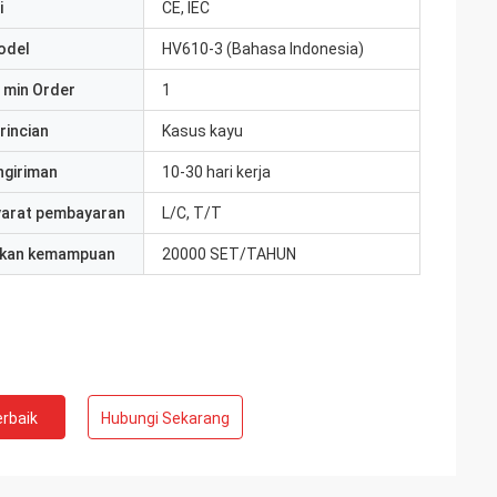
i
CE, IEC
odel
HV610-3 (Bahasa Indonesia)
 min Order
1
rincian
Kasus kayu
ngiriman
10-30 hari kerja
yarat pembayaran
L/C, T/T
kan kemampuan
20000 SET/TAHUN
rbaik
Hubungi Sekarang
ite
Jake Miller