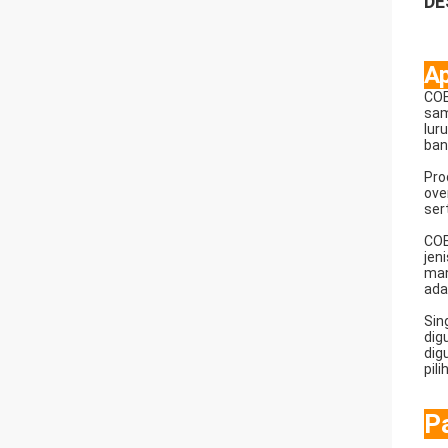
DE
Ap
COE
sam
lur
ban
Pro
ove
ser
COE
jen
man
ada
Sin
dig
dig
pil
P