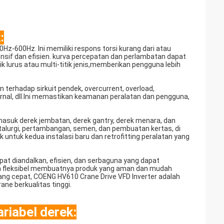
:
Hz-600Hz. Ini memiliki respons torsi kurang dari atau
if dan efisien. kurva percepatan dan perlambatan dapat
aik lurus atau multi-titik jenis,memberikan pengguna lebih
 terhadap sirkuit pendek, overcurrent, overload,
ernal, dll.Ini memastikan keamanan peralatan dan pengguna,
masuk derek jembatan, derek gantry, derek menara, dan
etalurgi, pertambangan, semen, dan pembuatan kertas, di
ntuk kedua instalasi baru dan retrofitting peralatan yang
at diandalkan, efisien, dan serbaguna yang dapat
urva fleksibel membuatnya produk yang aman dan mudah
ng cepat, COENG HV610 Crane Drive VFD Inverter adalah
ane berkualitas tinggi.
riabel derek: