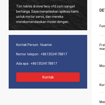
Tim teknis di inverters-vfd.com sangat
Pesana
DE
D
berharga. Saya menjelaskan aplikasi kami
dan HM
untuk motor servo, dan mereka
dikiri
merekomendasikan model dengan
Sejak 
Fun
respons dinamis yang unggul.
sistem
a
Pemasangan sangat mudah, dan presisi
terkesa
telah meningkatkan waktu siklus kami.
dari k
Panduan ahli dan produk berkinerja tinggi!
Pengal
Kontak Person :
Huamei
Fre
masal
ma
Nomor telepon :
+8613534178817
Ada apa :
+8613534178817
Mod
Kontak
Kur
Men