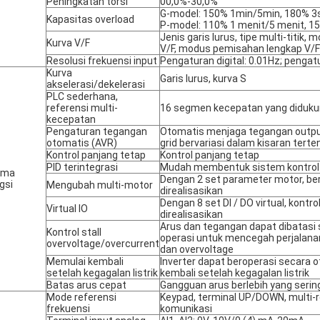
Peningkatan torsi
00,0%-30,0%
G-model: 150% 1min/5min, 180% 3
Kapasitas overload
P-model: 110% 1 menit/5 menit, 1
Jenis garis lurus, tipe multi-titik
Kurva V/F
V/F, modus pemisahan lengkap V/F
Resolusi frekuensi input
Pengaturan digital: 0.01Hz; pengat
Kurva
Garis lurus, kurva S
akselerasi/dekelerasi
PLC sederhana,
referensi multi-
16 segmen kecepatan yang didukung
kecepatan
Pengaturan tegangan
Otomatis menjaga tegangan outpu
otomatis (AVR)
grid bervariasi dalam kisaran terte
Kontrol panjang tetap
Kontrol panjang tetap
PID terintegrasi
Mudah membentuk sistem kontrol 
ama
Dengan 2 set parameter motor, ber
gsi
Mengubah multi-motor
direalisasikan
Dengan 8 set DI / DO virtual, kontr
Virtual IO
direalisasikan
Arus dan tegangan dapat dibatasi
Kontrol stall
operasi untuk mencegah perjalanan
overvoltage/overcurrent
dan overvoltage
Memulai kembali
Inverter dapat beroperasi secara 
setelah kegagalan listrik
kembali setelah kegagalan listrik
Batas arus cepat
Gangguan arus berlebih yang sering
Mode referensi
Keypad, terminal UP/DOWN, multi-re
frekuensi
komunikasi