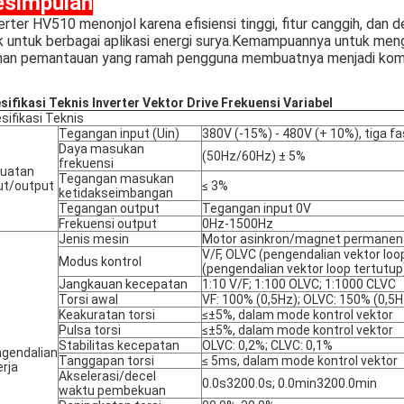
esimpulan
erter HV510 menonjol karena efisiensi tinggi, fitur canggih, dan 
k untuk berbagai aplikasi energi surya.Kemampuannya untuk men
ihan pemantauan yang ramah pengguna membuatnya menjadi komp
sifikasi Teknis Inverter Vektor Drive Frekuensi Variabel
sifikasi Teknis
Tegangan input (Uin)
380V (-15%) - 480V (+ 10%), tiga f
Daya masukan
(50Hz/60Hz) ± 5%
frekuensi
uatan
Tegangan masukan
ut/output
≤ 3%
ketidakseimbangan
Tegangan output
Tegangan input 0V
Frekuensi output
0Hz-1500Hz
Jenis mesin
Motor asinkron/magnet permanen 
V/F, OLVC (pengendalian vektor loo
Modus kontrol
(pengendalian vektor loop tertutup
Jangkauan kecepatan
1:10 V/F; 1:100 OLVC; 1:1000 CLVC
Torsi awal
VF: 100% (0,5Hz); OLVC: 150% (0,5H
Keakuratan torsi
≤±5%, dalam mode kontrol vektor
Pulsa torsi
≤±5%, dalam mode kontrol vektor
Stabilitas kecepatan
OLVC: 0,2%; CLVC: 0,1%
gendalian
Tanggapan torsi
≤ 5ms, dalam mode kontrol vektor
erja
Akselerasi/decel
0.0s3200.0s; 0.0min3200.0min
waktu pembekuan