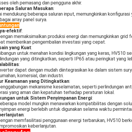
kses oleh pemasang dan pengguna akhir.
berapa Saluran Masukan
:
ni mendukung beberapa saluran input, memungkinkan konfiguras
bagai array panel surya.
untungan
ya-efektif
:
engan memaksimalkan produksi energi dan memungkinkan grid fe
at memberikan pengembalian investasi yang cepat.
sain yang Kuat
:
ibangun untuk menahan kondisi lingkungan yang keras, HV510 ser
lindungan yang ditingkatkan, seperti IP65 atau peringkat yang leb
labilitas
:
nverter dapat dengan mudah diintegrasikan ke dalam sistem sury
umahan, komersial, dan industri.
tur Keamanan yang Ditingkatkan
:
enggabungan mekanisme keselamatan, seperti perlindungan anti
rasi yang aman dan kepatuhan terhadap peraturan lokal.
kungan untuk Sistem Penyimpanan Energi
:
eberapa model mungkin menawarkan kompatibilitas dengan solu
yimpan energi berlebih untuk digunakan selama waktu permint
erlanjutan
:
engan memfasilitasi penggunaan energi terbarukan, HV510 berko
promosikan keberlanjutan.