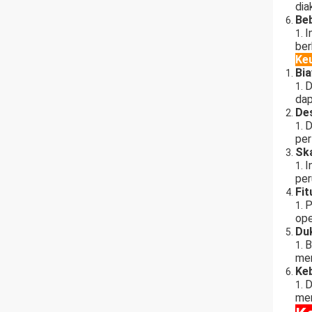
dia
Be
I
ber
Ke
Bia
D
dap
De
D
per
Ska
I
per
Fi
P
ope
Du
B
men
Keb
D
mem