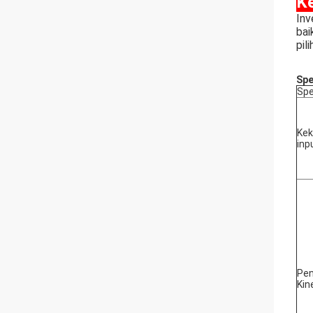
K
Inv
bai
pil
Spe
Spe
Kek
inp
Pen
Kin