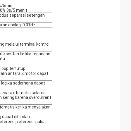
s/5min
50% 3s/5 menit
, modus separasi setengah
uran analog: 0.01Hz
 melalui terminal kontrol
t konstan ketika tegangan
ntu
loop tertutup
alih antara 2 motor dapat
ol logika sederhana dapat
 secara otomatis selama
 sering karena overcurrent
otomatis ketika menyalakan
 dapat dihindari
ferensi, referensi pulsa,