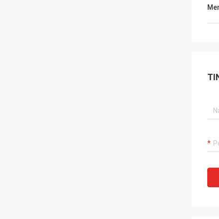
Men
TI