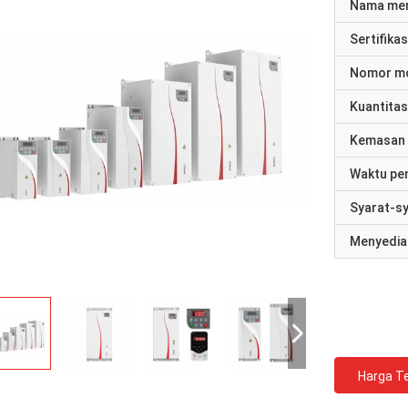
Nama me
Sertifikas
Nomor m
Kuantitas
Kemasan 
Waktu pe
Syarat-s
Menyedia
Harga Te
David "Big D" Kowalski
Emily Wh