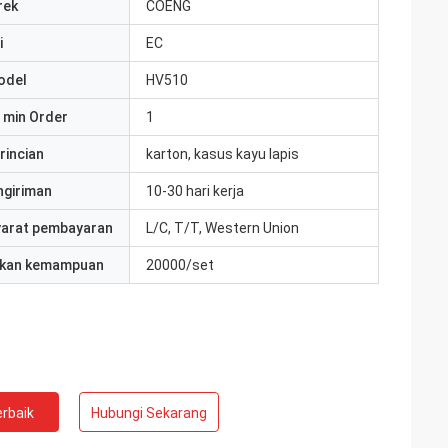
rek
COENG
i
EC
odel
HV510
 min Order
1
rincian
karton, kasus kayu lapis
ngiriman
10-30 hari kerja
yarat pembayaran
L/C, T/T, Western Union
kan kemampuan
20000/set
rbaik
Hubungi Sekarang
ite
Jake Miller