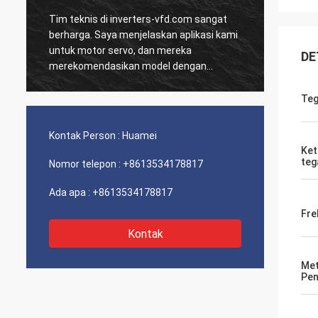
Tim teknis di inverters-vfd.com sangat
Pesana
D
berharga. Saya menjelaskan aplikasi kami
dan HM
untuk motor servo, dan mereka
dikiri
DE
merekomendasikan model dengan
Sejak 
respons dinamis yang unggul.
sistem
a
Pemasangan sangat mudah, dan presisi
terkesa
Teg
telah meningkatkan waktu siklus kami.
dari k
Panduan ahli dan produk berkinerja tinggi!
Pengal
Kontak Person :
Huamei
masal
Ket
teg
Nomor telepon :
+8613534178817
Ada apa :
+8613534178817
Fre
Kontak
Me
Pen