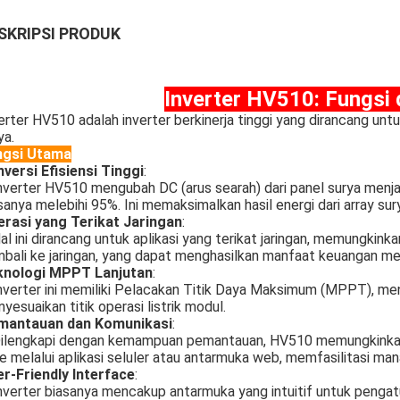
SKRIPSI PRODUK
Inverter HV510: Fungsi
erter HV510 adalah inverter berkinerja tinggi yang dirancang unt
ya.
ngsi Utama
versi Efisiensi Tinggi
:
nverter HV510 mengubah DC (arus searah) dari panel surya menjadi
sanya melebihi 95%. Ini memaksimalkan hasil energi dari array sur
rasi yang Terikat Jaringan
:
al ini dirancang untuk aplikasi yang terikat jaringan, memungkink
bali ke jaringan, yang dapat menghasilkan manfaat keuangan mel
knologi MPPT Lanjutan
:
nverter ini memiliki Pelacakan Titik Daya Maksimum (MPPT), me
yesuaikan titik operasi listrik modul.
mantauan dan Komunikasi
:
ilengkapi dengan kemampuan pemantauan, HV510 memungkinkan p
e melalui aplikasi seluler atau antarmuka web, memfasilitasi man
r-Friendly Interface
:
nverter biasanya mencakup antarmuka yang intuitif untuk penga