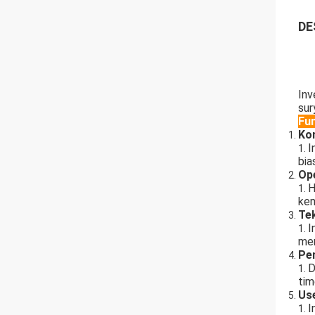
DE
Inv
sur
Fu
Kon
I
bia
Ope
H
kem
Te
I
men
Pe
D
tim
Use
I