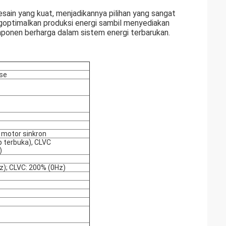
desain yang kuat, menjadikannya pilihan yang sangat
goptimalkan produksi energi sambil menyediakan
onen berharga dalam sistem energi terbarukan.
ase
motor sinkron
p terbuka), CLVC
)
z); CLVC: 200% (0Hz)