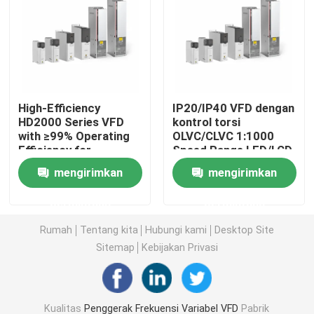
Konverter Frekuensi Variabel
Inverter Frekuensi Vektor
High-Efficiency
IP20/IP40 VFD dengan
HD2000 Series VFD
kontrol torsi
Inverter Frekuensi PKS
with ≥99% Operating
OLVC/CLVC 1:1000
Efficiency for
Speed Range LED/LCD
Industrial Motor
Keyboard
Inverter Penggerak Frekuensi
mengirimkan
mengirimkan
Drives
permintaan
permintaan
Variable Frequency Drive untuk Crane
Rumah
Tentang kita
Hubungi kami
Desktop Site
Sitemap
Kebijakan Privasi
Stasiun pengisian daya EV penyimpanan energi terbar
Pengoptimal Surya
Kualitas
Penggerak Frekuensi Variabel VFD
Pabrik