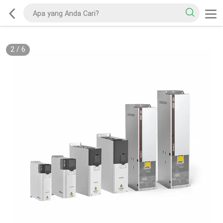
2
/
6