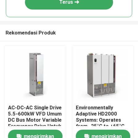
Terus
Rekomendasi Produk
Rumah
AC-DC-AC Single Drive
Environmentally
5.5-600kW VFD Umum
Adaptive HD2000
Produk
DC Bus Motor Variable
Systems: Operates
Frequency Drive Untuk
from -25°C to +65°C
Lift
and Humidity Up to
mengirimkan
mengirimkan
Video