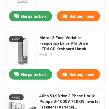
Harga terbaik
Hubungi kami
Motor 3 Fase Variable
Frequency Drive Vfd Drive
LED/LCD Keyboard Untuk
Kecepatan Multi Step
MOQ：1
Harga terbaik
Hubungi kami
Rumah
Produk
40hp Vfd Drive 3 Phase Untuk
Pompa 0-1000V 750KW Inverter
Frekuensi Variabel
Video