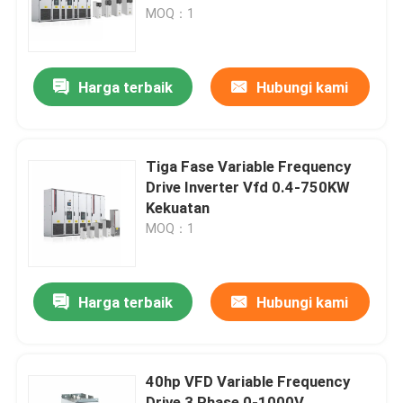
Pertambangan
MOQ：1
Tentang kami
Harga terbaik
Hubungi kami
Tur Pabrik
Kontrol Kualitas
Tiga Fase Variable Frequency
Drive Inverter Vfd 0.4-750KW
Kekuatan
Hubungi Kami
MOQ：1
Berita
Harga terbaik
Hubungi kami
Minta Kutipan
40hp VFD Variable Frequency
Penggerak Frekuensi Variabel VFD
Drive 3 Phase 0-1000V