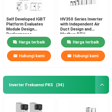
Self Developed IGBT
HV350 Series Inverter
Platform Evaluates
with Independent Air
Module Design
Duct Design and
Performance
Modbus RTU
Communication
Harga terbaik
Harga terbaik
Protocol
50Hz/60Hz±5% Input
Frequency
Hubungi kami
Hubungi kami
Inverter Frekuensi PKS
(34)