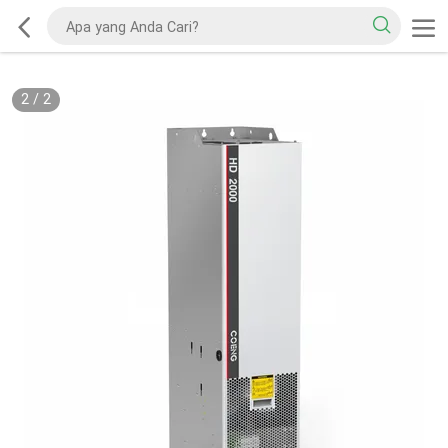
2
/
2