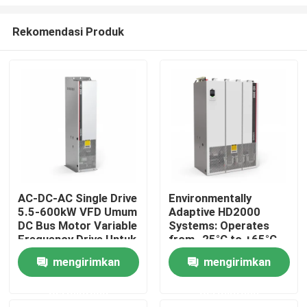
Rekomendasi Produk
AC-DC-AC Single Drive
Environmentally
5.5-600kW VFD Umum
Adaptive HD2000
Rumah
DC Bus Motor Variable
Systems: Operates
Frequency Drive Untuk
from -25°C to +65°C
Lift
and Humidity Up to
Produk
mengirimkan
mengirimkan
85%
permintaan
permintaan
Video