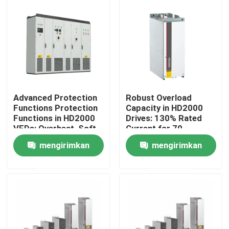
Tentang kami
Tur Pabrik
Kontrol Kualitas
Advanced Protection
Robust Overload
Functions Protection
Capacity in HD2000
Functions in HD2000
Drives: 130% Rated
Hubungi Kami
VFDs: Overheat, Soft-
Current for 70
Start, and IGBT Safety
Seconds
mengirimkan
mengirimkan
Berita
permintaan
permintaan
Minta Kutipan
Penggerak Frekuensi Variabel VFD