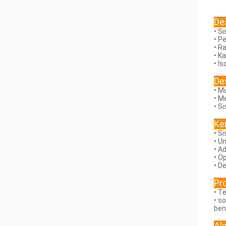
De
• S
• P
• R
• K
• I
De
• M
• M
• S
Ke
• S
• U
• A
• O
• D
Pr
• T
• s
ben
Al