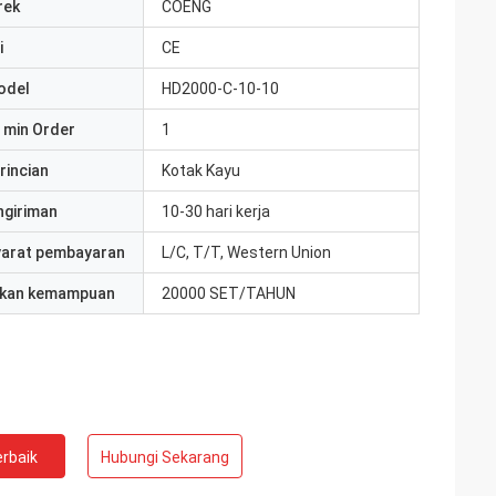
rek
COENG
i
CE
odel
HD2000-C-10-10
 min Order
1
rincian
Kotak Kayu
ngiriman
10-30 hari kerja
yarat pembayaran
L/C, T/T, Western Union
kan kemampuan
20000 SET/TAHUN
rbaik
Hubungi Sekarang
ite
Jake Miller