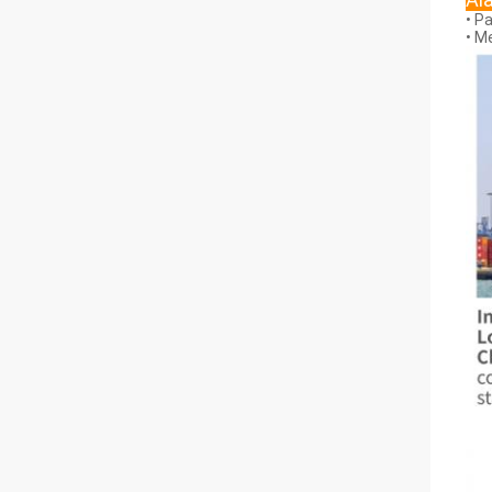
• P
• M