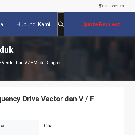
Indonesian
ta
Hubungi Kami
Quote Request
oduk
Suatu
e Vector Dan V / F Mode Dengan
quency Drive Vector dan V / F
sal
Cina