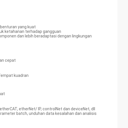
 benturan yang kuat
untuk ketahanan terhadap gangguan
 komponen dan lebih beradaptasi dengan lingkungan
an cepat
a/empat kuadran
uat
herCAT, etherNet/ IP, controlNet dan deviceNet, dll
rameter batch, unduhan data kesalahan dan analisis