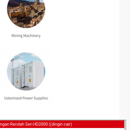
ngan Rendah Seri HD2000 ((dingin cair)