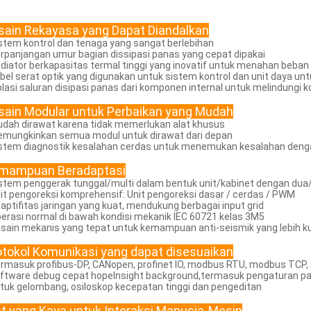
sain Rekayasa yang Dapat Diandalkan
istem kontrol dan tenaga yang sangat berlebihan
erpanjangan umur bagian dissipasi panas yang cepat dipakai
adiator berkapasitas termal tinggi yang inovatif untuk menahan beban
abel serat optik yang digunakan untuk sistem kontrol dan unit daya 
solasi saluran disipasi panas dari komponen internal untuk melindungi
sain Modular untuk Perbaikan yang Mudah
udah dirawat karena tidak memerlukan alat khusus
emungkinkan semua modul untuk dirawat dari depan
istem diagnostik kesalahan cerdas untuk menemukan kesalahan deng
mampuan Beradaptasi
istem penggerak tunggal/multi dalam bentuk unit/kabinet dengan du
nit pengoreksi komprehensif: Unit pengoreksi dasar / cerdas / PWM
daptifitas jaringan yang kuat, mendukung berbagai input grid
perasi normal di bawah kondisi mekanik IEC 60721 kelas 3M5
esain mekanis yang tepat untuk kemampuan anti-seismik yang lebih k
otokol Komunikasi yang dapat disesuaikan
ermasuk profibus-DP, CANopen, profinet IO, modbus RTU, modbus TCP, et
oftware debug cepat hopeInsight background,termasuk pengaturan pa
tuk gelombang, osiloskop kecepatan tinggi dan pengeditan
at yang Kaya untuk Interaksi Manusia-Mesin