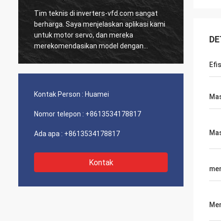
Tim teknis di inverters-vfd.com sangat
Pesana
D
berharga. Saya menjelaskan aplikasi kami
dan HM
untuk motor servo, dan mereka
dikiri
DE
merekomendasikan model dengan
Sejak 
respons dinamis yang unggul.
sistem
Efis
a
Pemasangan sangat mudah, dan presisi
terkesa
telah meningkatkan waktu siklus kami.
dari k
Panduan ahli dan produk berkinerja tinggi!
Pengal
Kontak Person :
Huamei
Mas
masal
Nomor telepon :
+8613534178817
Mas
Ada apa :
+8613534178817
Kontak
me
Men