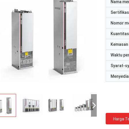
Nama me
Sertifikas
Nomor m
Kuantitas
Kemasan 
Waktu pe
Syarat-s
Menyedia
Harga Te
David "Big D" Kowalski
Emily Wh