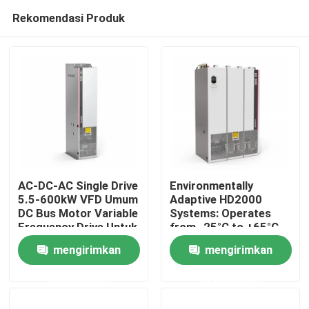
Rekomendasi Produk
AC-DC-AC Single Drive
Environmentally
5.5-600kW VFD Umum
Adaptive HD2000
DC Bus Motor Variable
Systems: Operates
Rumah
Frequency Drive Untuk
from -25°C to +65°C
Lift
and Humidity Up to
mengirimkan
mengirimkan
85%
Produk
permintaan
permintaan
Video