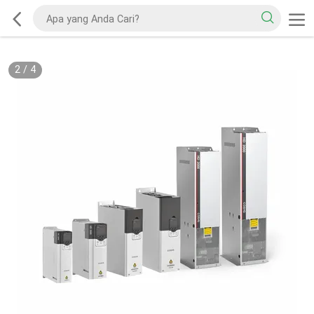
2
/
4