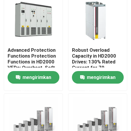
Tentang kami
Tur Pabrik
Advanced Protection
Robust Overload
Kontrol Kualitas
Functions Protection
Capacity in HD2000
Functions in HD2000
Drives: 130% Rated
VFDs: Overheat, Soft-
Current for 70
Hubungi Kami
Start, and IGBT Safety
Seconds
mengirimkan
mengirimkan
permintaan
permintaan
Berita
Minta Kutipan
Penggerak Frekuensi Variabel VFD