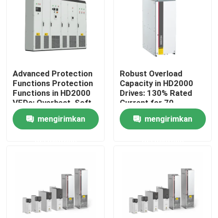
Tentang kami
Tur Pabrik
Advanced Protection
Robust Overload
Functions Protection
Capacity in HD2000
Kontrol Kualitas
Functions in HD2000
Drives: 130% Rated
VFDs: Overheat, Soft-
Current for 70
Start, and IGBT Safety
Seconds
mengirimkan
mengirimkan
Hubungi Kami
permintaan
permintaan
Berita
Minta Kutipan
Penggerak Frekuensi Variabel VFD