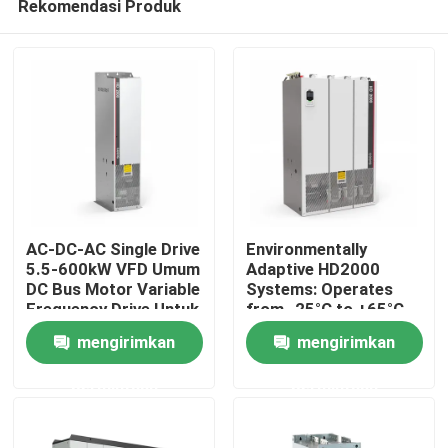
Rekomendasi Produk
AC-DC-AC Single Drive
Environmentally
5.5-600kW VFD Umum
Adaptive HD2000
DC Bus Motor Variable
Systems: Operates
Frequency Drive Untuk
from -25°C to +65°C
Rumah
Lift
and Humidity Up to
mengirimkan
mengirimkan
85%
Produk
permintaan
permintaan
Video