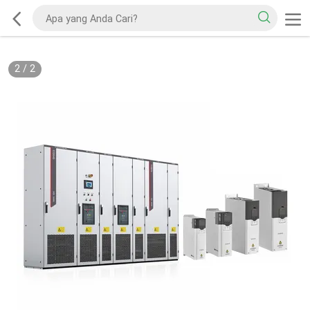
2
/
2