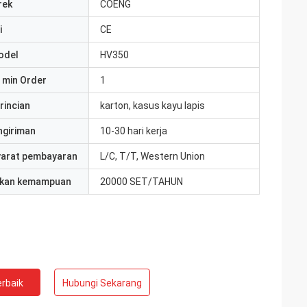
rek
COENG
i
CE
odel
HV350
 min Order
1
rincian
karton, kasus kayu lapis
ngiriman
10-30 hari kerja
yarat pembayaran
L/C, T/T, Western Union
kan kemampuan
20000 SET/TAHUN
rbaik
Hubungi Sekarang
ite
Jake Miller