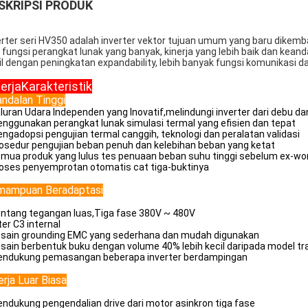
SKRIPSI PRODUK
erter seri HV350 adalah inverter vektor tujuan umum yang baru dikemb
i fungsi perangkat lunak yang banyak, kinerja yang lebih baik dan keandal
il dengan peningkatan expandability, lebih banyak fungsi komunikasi d
erja
Karakteristik
ndalan Tinggi
aluran Udara Independen yang Inovatif,melindungi inverter dari debu da
enggunakan perangkat lunak simulasi termal yang efisien dan tepat
engadopsi pengujian termal canggih, teknologi dan peralatan validasi
rosedur pengujian beban penuh dan kelebihan beban yang ketat
emua produk yang lulus tes penuaan beban suhu tinggi sebelum ex-wo
roses penyemprotan otomatis cat tiga-buktinya
mampuan Beradaptasi
entang tegangan luas,Tiga fase 380V ~ 480V
lter C3 internal
esain grounding EMC yang sederhana dan mudah digunakan
esain berbentuk buku dengan volume 40% lebih kecil daripada model tra
endukung pemasangan beberapa inverter berdampingan
erja Luar Biasa
endukung pengendalian drive dari motor asinkron tiga fase