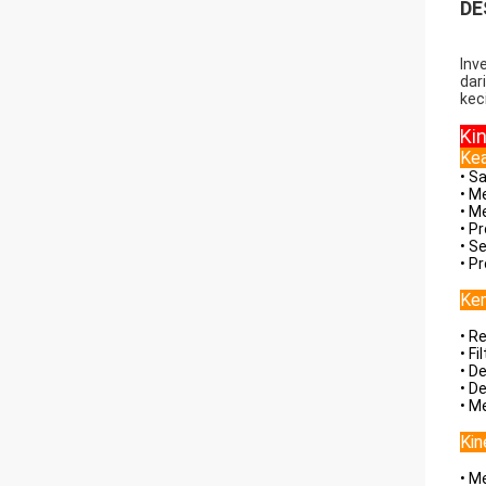
DE
Inv
dar
kec
Kin
Kea
• S
• M
• M
• P
• S
• P
Ke
• R
• Fi
• D
• D
• M
Kin
• M