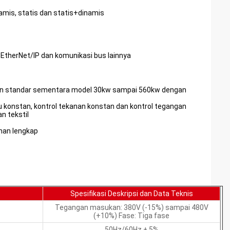
amis, statis dan statis+dinamis
 EtherNet/IP dan komunikasi bus lainnya
aan standar sementara model 30kw sampai 560kw dengan
u konstan, kontrol tekanan konstan dan kontrol tegangan
n tekstil
han lengkap
Spesifikasi Deskripsi dan Data Teknis
Tegangan masukan: 380V (-15%) sampai 480V
(+10%) Fase: Tiga fase
50Hz/60Hz ± 5%