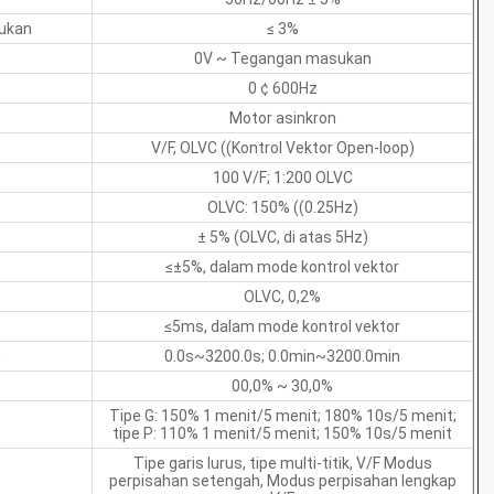
ukan
≤ 3%
0V ~ Tegangan masukan
0 ¢ 600Hz
Motor asinkron
V/F, OLVC ((Kontrol Vektor Open-loop)
100 V/F; 1:200 OLVC
OLVC: 150% ((0.25Hz)
± 5% (OLVC, di atas 5Hz)
≤±5%, dalam mode kontrol vektor
OLVC, 0,2%
≤5ms, dalam mode kontrol vektor
n
0.0s~3200.0s; 0.0min~3200.0min
00,0% ~ 30,0%
Tipe G: 150% 1 menit/5 menit; 180% 10s/5 menit;
tipe P: 110% 1 menit/5 menit; 150% 10s/5 menit
Tipe garis lurus, tipe multi-titik, V/F Modus
perpisahan setengah, Modus perpisahan lengkap