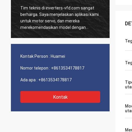
Tim teknis di inverters-vfd.com sangat
Pesana
D
berharga. Saya menjelaskan aplikasi kami
dan HM
untuk motor servo, dan mereka
dikiri
DE
merekomendasikan model dengan
Sejak 
respons dinamis yang unggul.
sistem
a
Pemasangan sangat mudah, dan presisi
terkesa
Teg
telah meningkatkan waktu siklus kami.
dari k
Panduan ahli dan produk berkinerja tinggi!
Pengal
Kontak Person :
Huamei
masal
Teg
Nomor telepon :
+8613534178817
Ada apa :
+8613534178817
Tip
ut
Kontak
Mod
ut
Men