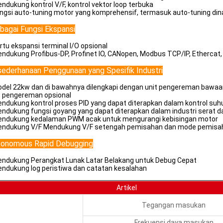
endukung kontrol V/F, kontrol vektor loop terbuka
ungsi auto-tuning motor yang komprehensif, termasuk auto-tuning din
bagai Fungsi Ekspansi
artu ekspansi terminal I/O opsional
endukung Profibus-DP, Profinet IO, CANopen, Modbus TCP/IP, Ethercat,
ederhanaan Penggunaan yang Spesifik Industri
odel 22kw dan di bawahnya dilengkapi dengan unit pengereman baw
t pengereman opsional
endukung kontrol proses PID yang dapat diterapkan dalam kontrol suh
endukung fungsi goyang yang dapat diterapkan dalam industri serat da
endukung kedalaman PWM acak untuk mengurangi kebisingan motor
endukung V/F Mendukung V/F setengah pemisahan dan mode pemisa
tonomous Rapid Debugging
endukung Perangkat Lunak Latar Belakang untuk Debug Cepat
endukung log peristiwa dan catatan kesalahan
Artikel
Tegangan masukan
Frekuensi daya masukan