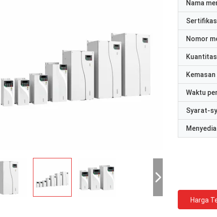
Nama me
Sertifikas
Nomor m
Kuantitas
Kemasan 
Waktu pe
Syarat-s
Menyedia
Harga Te
David "Big D" Kowalski
Emily Wh