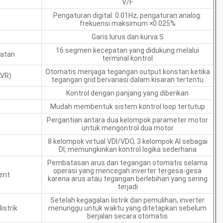
V/F
Pengaturan digital: 0.01Hz, pengaturan analog:
frekuensi maksimum ×0.025%
Garis lurus dan kurva S
16 segmen kecepatan yang didukung melalui
patan
terminal kontrol
Otomatis menjaga tegangan output konstan ketika
AVR)
tegangan grid bervariasi dalam kisaran tertentu
Kontrol dengan panjang yang diberikan
Mudah membentuk sistem kontrol loop tertutup
Pergantian antara dua kelompok parameter motor
untuk mengontrol dua motor
8 kelompok virtual VDI/VDO, 3 kelompok AI sebagai
DI, memungkinkan kontrol logika sederhana
Pembatasan arus dan tegangan otomatis selama
operasi yang mencegah inverter tergesa-gesa
rent
karena arus atau tegangan berlebihan yang sering
terjadi
Setelah kegagalan listrik dan pemulihan, inverter
istrik
menunggu untuk waktu yang ditetapkan sebelum
berjalan secara otomatis