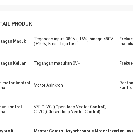
n kami untuk beberapa unit PLC
Kami membutuhkan motor
I dipenuhi secara akurat dan
rendah untuk lingkungan
m dengan kecepatan yang luar biasa.
sensitif. Unit yang kami 
TAIL PRODUK
mengintegrasikannya, komunikasi
dengan sangat senyap 
 kontrol kami lebih kuat. Kami
mempertahankan torsi y
Tegangan input: 380V (-15%) hingga 480V
Frekue
n dengan logistik dan kinerja solid
Kualitasnya melebihi b
angan Masuk
(+10%) Fase: Tiga fase
masuk
omponen-komponen ini.
terkenal yang pernah ka
aman yang benar-benar bebas
dengan biaya yang jauh l
ah.
biasa untuk aplikasi khu
angan Keluar
Tegangan masukan 0V~
Frekue
e motor kontrol
Rentan
Motor Asinkron
ama
kontro
us kontrol
V/F, OLVC ((Open-loop Vector Control),
ama
CLVC ((Closed-loop Vector Control)
yoroti
Master Control Asynchronous Motor Inverter
,
Inv