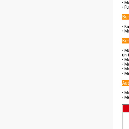
• M
• F
Ber
• K
• M
Kes
• M
uni
• M
• M
• M
• M
Au
• M
• M