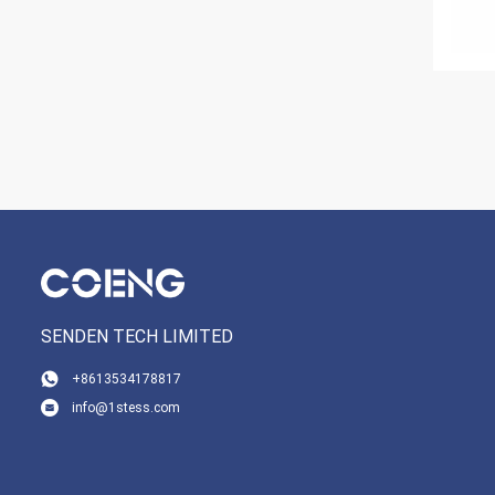
SENDEN TECH LIMITED
+8613534178817
info@1stess.com