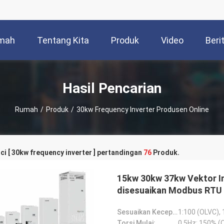
mah
Tentang Kita
Produk
Video
Beri
Hasil Pencarian
Rumah
/
Produk
/
30kw Frequency Inverter Produsen Online
ci [ 30kw frequency inverter ] pertandingan
76
Produk.
15kw 30kw 37kw Vektor In
disesuaikan Modbus RTU
Sesuaikan Kecepatan:
1:100 (OLVC), 
Torsi Mulai:
0,5Hz: 150% (