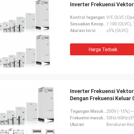
Inverter Frekuensi Vekto
Kontrol tegangan:
V/F, OLVC (Op
Sesuaikan Kecepatan:
1:100 (OLVC), 
Akurasi torsi:
≤5% (OLVC)
Harga Terbaik
Inverter Frekuensi Vekto
Dengan Frekuensi Keluar
Tegangan Masukan Uin:
Frekuensi masukan:
50Hz/60Hz±5
Ukuran:
Berukuran Kec