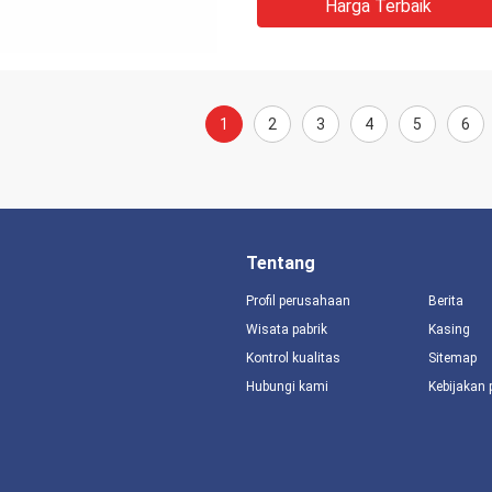
Harga Terbaik
1
2
3
4
5
6
Tentang
Profil perusahaan
Berita
Wisata pabrik
Kasing
Kontrol kualitas
Sitemap
Hubungi kami
Kebijakan 