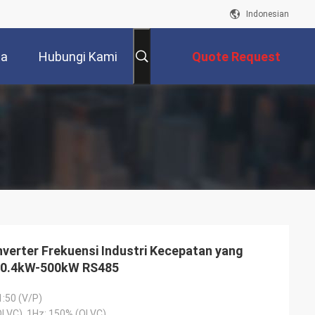
Indonesian
ta
Hubungi Kami
Quote Request
Suatu
verter Frekuensi Industri Kecepatan yang
 0.4kW-500kW RS485
1:50 (V/P)
OLVC), 1Hz: 150% (OLVC)