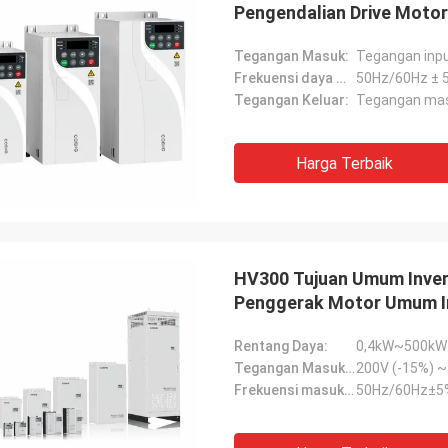
Pengendalian Drive Moto
Tegangan Masuk:
Tegangan inpu
Frekuensi daya masukan:
50Hz/60Hz ± 
Tegangan Keluar:
Tegangan ma
Harga Terbaik
HV300 Tujuan Umum Inver
Penggerak Motor Umum In
Rentang Daya:
0,4kW~500kW
Tegangan Masukan Uin:
Frekuensi masukan:
50Hz/60Hz±5