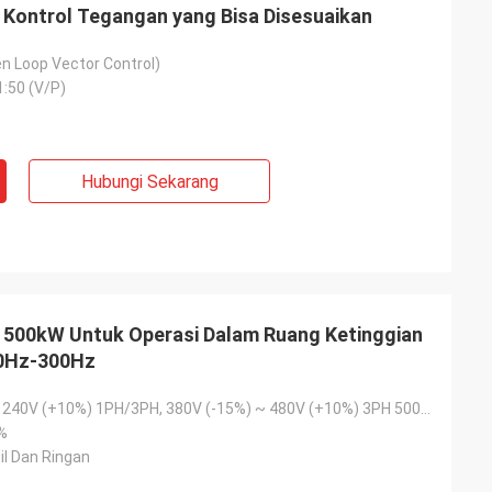
r Kontrol Tegangan yang Bisa Disesuaikan
en Loop Vector Control)
1:50 (V/P)
Hubungi Sekarang
r 500kW Untuk Operasi Dalam Ruang Ketinggian
 0Hz-300Hz
200V (-15%) ~ 240V (+10%) 1PH/3PH, 380V (-15%) ~ 480V (+10%) 3PH 500V, 500V (-15%) ~ 690V (+10%) 3PH
%
il Dan Ringan