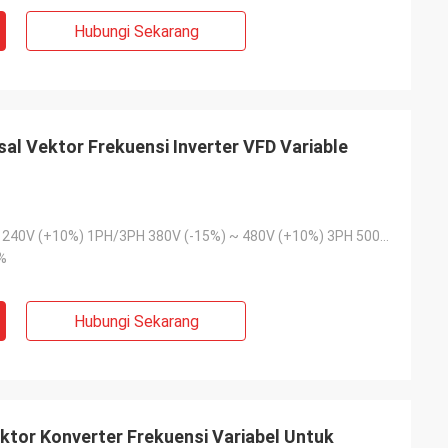
Hubungi Sekarang
al Vektor Frekuensi Inverter VFD Variable
200V (-15%) ~ 240V (+10%) 1PH/3PH 380V (-15%) ~ 480V (+10%) 3PH 500V 500V (-15%) ~ 690V (+10%) 3PH
%
Hubungi Sekarang
ektor Konverter Frekuensi Variabel Untuk