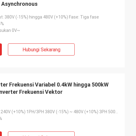
r Asynchronous
t: 380V (-15%) hingga 480V (+10%) Fase: Tiga fase
5%
sukan 0V~
Hubungi Sekarang
ter Frekuensi Variabel 0.4kW hingga 500kW
verter Frekuensi Vektor
200V (-15%) ~ 240V (+10%) 1PH/3PH 380V (-15%) ~ 480V (+10%) 3PH 500V 500V (-15%) ~ 690V (+10%) 3PH
%