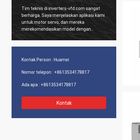
Tim teknis di inverters-vfd.com sangat
Pesana
D
berharga. Saya menjelaskan aplikasi kami
dan HM
untuk motor servo, dan mereka
dikiri
merekomendasikan model dengan
Sejak 
respons dinamis yang unggul.
sistem
a
Pemasangan sangat mudah, dan presisi
terkesa
telah meningkatkan waktu siklus kami.
dari k
Panduan ahli dan produk berkinerja tinggi!
Pengal
Kontak Person :
Huamei
masal
Nomor telepon :
+8613534178817
Ada apa :
+8613534178817
Kontak