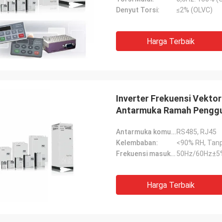
Denyut Torsi:
≤2% (OLVC)
Harga Terbaik
Inverter Frekuensi Vekto
Antarmuka Ramah Pengg
Antarmuka komunikasi:
RS485, RJ45
Kelembaban:
<90% RH, Tan
Frekuensi masukan:
50Hz/60Hz±5
Harga Terbaik
David "Big D" Kowalski
Emily Wh