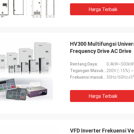
Harga Terbaik
HV300 Multifungsi Univers
Frequency Drive AC Drive
Rentang Daya:
0,4kW~500kW
Tegangan Masukan Uin:
Frekuensi masukan:
50Hz/60Hz±5
Harga Terbaik
VFD Inverter Frekuensi V