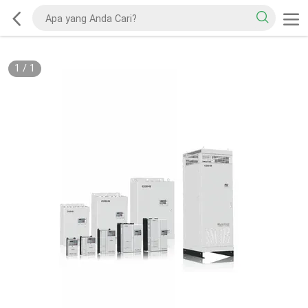
1
/
1