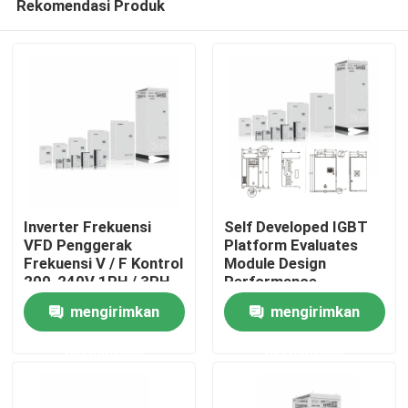
Rekomendasi Produk
Inverter Frekuensi
Self Developed IGBT
VFD Penggerak
Platform Evaluates
Frekuensi V / F Kontrol
Module Design
200-240V 1PH / 3PH
Performance
Rumah
Input Voltage Getaran
mengirimkan
mengirimkan
rendah
Produk
permintaan
permintaan
Video