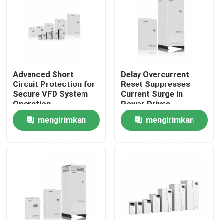
Tentang kami
Tur Pabrik
Advanced Short
Delay Overcurrent
Circuit Protection for
Reset Suppresses
Kontrol Kualitas
Secure VFD System
Current Surge in
Operation
Power Drives
mengirimkan
mengirimkan
Hubungi Kami
permintaan
permintaan
Berita
Minta Kutipan
Penggerak Frekuensi Variabel VFD