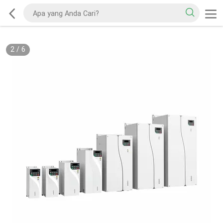
2
/
6