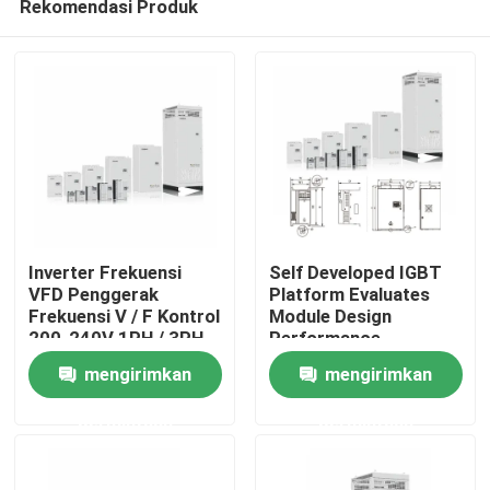
Rekomendasi Produk
Inverter Frekuensi
Self Developed IGBT
VFD Penggerak
Platform Evaluates
Frekuensi V / F Kontrol
Module Design
200-240V 1PH / 3PH
Performance
Rumah
Input Voltage Getaran
mengirimkan
mengirimkan
rendah
Produk
permintaan
permintaan
Video