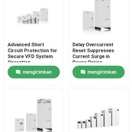
Tentang kami
Tur Pabrik
Advanced Short
Delay Overcurrent
Circuit Protection for
Reset Suppresses
Kontrol Kualitas
Secure VFD System
Current Surge in
Operation
Power Drives
mengirimkan
mengirimkan
Hubungi Kami
permintaan
permintaan
Berita
Minta Kutipan
Penggerak Frekuensi Variabel VFD