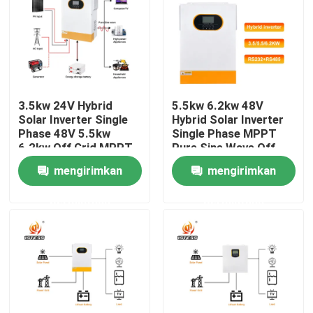
Tentang kami
Tur Pabrik
3.5kw 24V Hybrid
5.5kw 6.2kw 48V
Solar Inverter Single
Hybrid Solar Inverter
Kontrol Kualitas
Phase 48V 5.5kw
Single Phase MPPT
6.2kw Off Grid MPPT
Pure Sine Wave Off
Pure Sine Wave With
Grid Solar Inverter
mengirimkan
mengirimkan
Hubungi Kami
Lithium Battery
Fast 10ms Transfer
Activation
Time
permintaan
permintaan
Berita
Minta Kutipan
Penggerak Frekuensi Variabel VFD