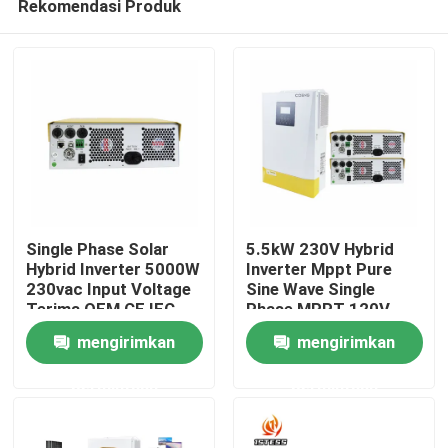
Rekomendasi Produk
Single Phase Solar
5.5kW 230V Hybrid
Hybrid Inverter 5000W
Inverter Mppt Pure
230vac Input Voltage
Sine Wave Single
Terima OEM CE IEC
Phase MPPT 120V-
Rumah
Bersertifikat
450V Otomatis
mengirimkan
mengirimkan
Sensing
Produk
permintaan
permintaan
Video