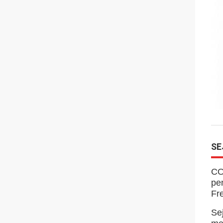
SE
CO
pe
Fr
Se