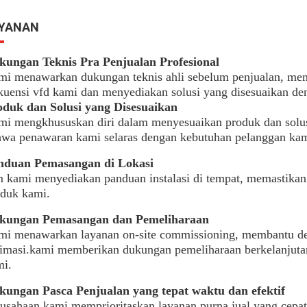
YANAN
kungan Teknis Pra Penjualan Profesional
mi menawarkan dukungan teknis ahli sebelum penjualan, me
kuensi vfd kami dan menyediakan solusi yang disesuaikan d
oduk dan Solusi yang Disesuaikan
i mengkhususkan diri dalam menyesuaikan produk dan solusi
wa penawaran kami selaras dengan kebutuhan pelanggan kam
nduan Pemasangan di Lokasi
 kami menyediakan panduan instalasi di tempat, memastikan p
oduk kami.
kungan Pemasangan dan Pemeliharaan
i menawarkan layanan on-site commissioning, membantu deng
imasi.kami memberikan dukungan pemeliharaan berkelanjuta
mi.
kungan Pasca Penjualan yang tepat waktu dan efektif
usahaan kami memprioritaskan layanan purna jual yang cepa