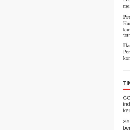
ma
Pr
Kam
kam
ter
Ha
Pe
kom
TI
CO
in
ke
Se
be