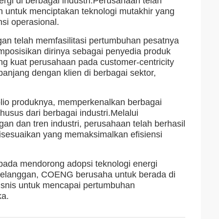
gi di berbagai industri.Perusahaan telah
an untuk menciptakan teknologi mutakhir yang
si operasional.
n telah memfasilitasi pertumbuhan pesatnya
mposisikan dirinya sebagai penyedia produk
ng kuat perusahaan pada customer-centricity
jang dengan klien di berbagai sektor,
lio produknya, memperkenalkan berbagai
sus dari berbagai industri.Melalui
 dan tren industri, perusahaan telah berhasil
sesuaikan yang memaksimalkan efisiensi
pada mendorong adopsi teknologi energi
 pelanggan, COENG berusaha untuk berada di
isnis untuk mencapai pertumbuhan
ka.