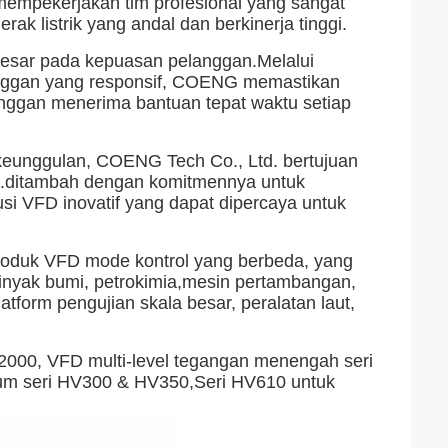
mempekerjakan tim profesional yang sangat
k listrik yang andal dan berkinerja tinggi.
esar pada kepuasan pelanggan.Melalui
anggan yang responsif, COENG memastikan
ggan menerima bantuan tepat waktu setiap
keunggulan, COENG Tech Co., Ltd. bertujuan
rik.ditambah dengan komitmennya untuk
i VFD inovatif yang dapat dipercaya untuk
duk VFD mode kontrol yang berbeda, yang
 minyak bumi, petrokimia,mesin pertambangan,
latform pengujian skala besar, peralatan laut,
2000, VFD multi-level tegangan menengah seri
um seri HV300 & HV350,Seri HV610 untuk