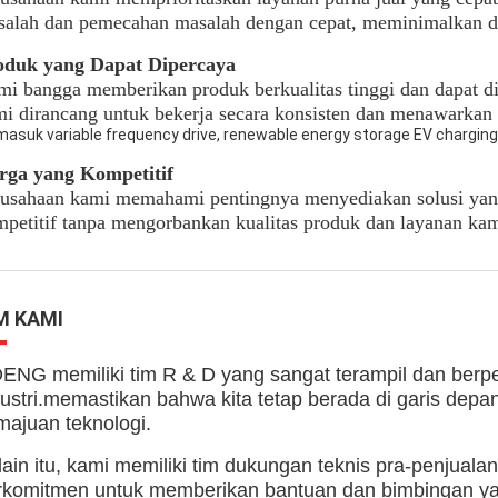
salah dan pemecahan masalah dengan cepat, meminimalkan 
oduk yang Dapat Dipercaya
i bangga memberikan produk berkualitas tinggi dan dapat d
i dirancang untuk bekerja secara konsisten dan menawarkan 
masuk variable frequency drive, renewable energy storage EV charging st
rga yang Kompetitif
rusahaan kami memahami pentingnya menyediakan solusi ya
petitif tanpa mengorbankan kualitas produk dan layanan kam
M KAMI
ENG memiliki tim R & D yang sangat terampil dan berpe
dustri.memastikan bahwa kita tetap berada di garis de
majuan teknologi.
lain itu, kami memiliki tim dukungan teknis pra-penjuala
rkomitmen untuk memberikan bantuan dan bimbingan y