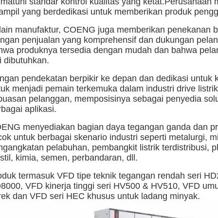
matuhi standar kontrol kualitas yang ketat.Perusahaan 
rampil yang berdedikasi untuk memberikan produk penggera
lain manufaktur, COENG juga memberikan penekanan b
ringan penjualan yang komprehensif dan dukungan pel
hwa produknya tersedia dengan mudah dan bahwa pelan
i dibutuhkan.
ngan pendekatan berpikir ke depan dan dedikasi untuk 
tuk menjadi pemain terkemuka dalam industri drive list
puasan pelanggan, memposisinya sebagai penyedia solus
bagai aplikasi.
ENG menyediakan bagian daya tegangan ganda dan pro
cok untuk berbagai skenario industri seperti metalurgi,
gangkatan pelabuhan, pembangkit listrik terdistribusi, p
stil, kimia, semen, perbandaran, dll.
oduk termasuk VFD tipe teknik tegangan rendah seri HD
8000, VFD kinerja tinggi seri HV500 & HV510, VFD um
rek dan VFD seri HEC khusus untuk ladang minyak.