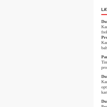
LA
Du
Ka
fre
Pr
Kam
bah
Pa
Tim
pr
Du
Kam
opt
ka
Du
Per