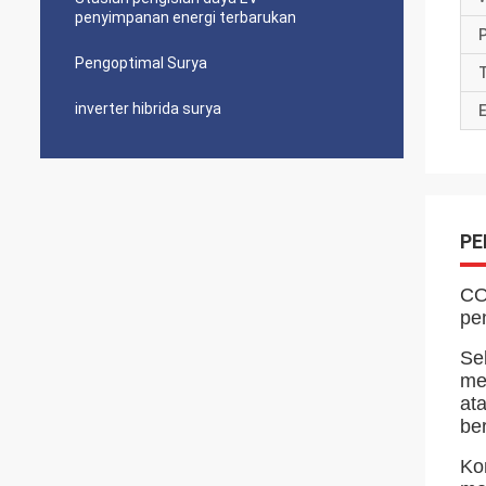
penyimpanan energi terbarukan
Pengoptimal Surya
T
inverter hibrida surya
E
PE
CO
pe
Se
me
at
ber
Ko