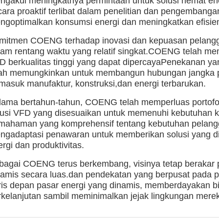
ngakui meningkatnya permintaan untuk solusi hemat ener
cara proaktif terlibat dalam penelitian dan pengembang
ngoptimalkan konsumsi energi dan meningkatkan efisien
mitmen COENG terhadap inovasi dan kepuasan pelangga
lam rentang waktu yang relatif singkat.COENG telah me
D berkualitas tinggi yang dapat dipercayaPenekanan ya
lah memungkinkan untuk membangun hubungan jangka pan
rmasuk manufaktur, konstruksi,dan energi terbarukan.
lama bertahun-tahun, COENG telah memperluas portofo
lusi VFD yang disesuaikan untuk memenuhi kebutuhan khu
mahaman yang komprehensif tentang kebutuhan pelanggan
ngadaptasi penawaran untuk memberikan solusi yang di
rgi dan produktivitas.
bagai COENG terus berkembang, visinya tetap berakar 
namis secara luas.dan pendekatan yang berpusat pada
ris depan pasar energi yang dinamis, memberdayakan b
rkelanjutan sambil meminimalkan jejak lingkungan mere