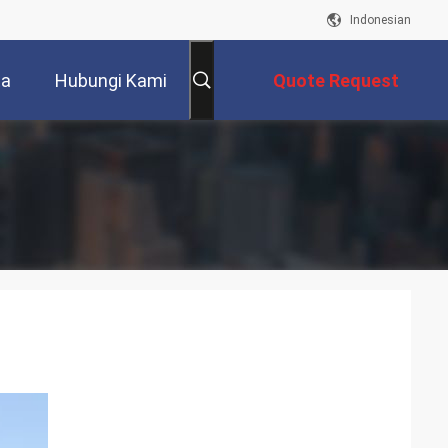
Indonesian
ta
Hubungi Kami
Quote Request
Suatu