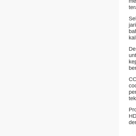
me
te
Se
ja
ba
kal
De
un
ke
ber
CO
co
pen
tek
Pr
HD
de