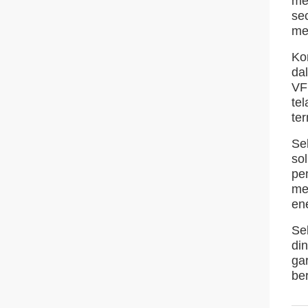
me
se
me
Ko
da
VF
te
te
Se
so
pe
me
ene
Se
di
ga
be