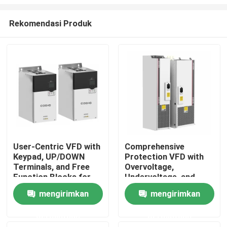
Rekomendasi Produk
User-Centric VFD with
Comprehensive
Keypad, UP/DOWN
Protection VFD with
Rumah
Terminals, and Free
Overvoltage,
Function Blocks for
Undervoltage, and
Easy Operation and
Phase Loss Safety
Produk
mengirimkan
mengirimkan
Setup
Features
permintaan
permintaan
Video