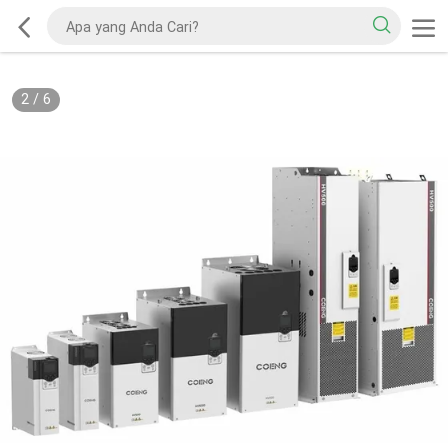
2
/
6