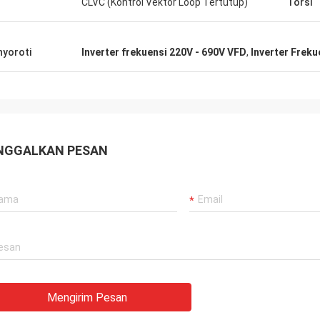
CLVC (Kontrol Vektor Loop Tertutup)
Torsi
yoroti
Inverter frekuensi 220V - 690V VFD
,
Inverter Freku
NGGALKAN PESAN
Mengirim Pesan