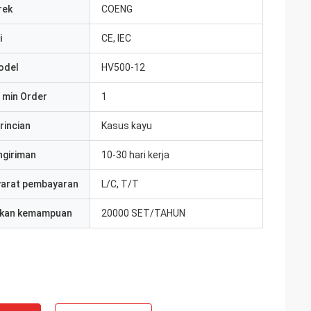
rek
COENG
i
CE, IEC
odel
HV500-12
 min Order
1
rincian
Kasus kayu
ngiriman
10-30 hari kerja
yarat pembayaran
L/C, T/T
kan kemampuan
20000 SET/TAHUN
ite
Jake Miller