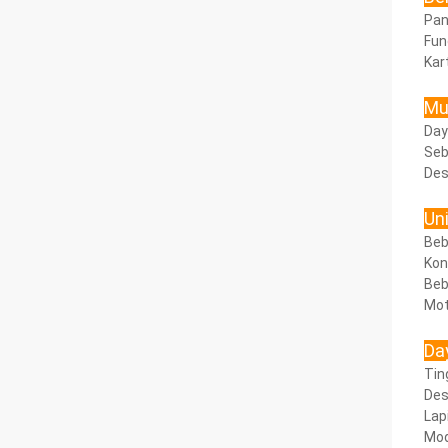
Pan
Fun
Kar
Mu
Day
Seb
Des
Un
Beb
Kon
Beb
Mot
Da
Tin
Des
Lap
Mod