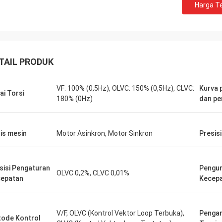
Harga Te
n kami untuk beberapa unit PLC
Kami membutuhkan motor
I dipenuhi secara akurat dan
rendah untuk lingkungan
m dengan kecepatan yang luar biasa.
sensitif. Unit yang kami 
mengintegrasikannya, komunikasi
dengan sangat senyap 
 kontrol kami lebih kuat. Kami
mempertahankan torsi y
TAIL PRODUK
n dengan logistik dan kinerja solid
Kualitasnya melebihi b
omponen-komponen ini.
terkenal yang pernah ka
VF: 100% (0,5Hz), OLVC: 150% (0,5Hz), CLVC:
Kurva 
aman yang benar-benar bebas
dengan biaya yang jauh l
ai Torsi
180% (0Hz)
dan pe
ah.
biasa untuk aplikasi khu
is mesin
Motor Asinkron, Motor Sinkron
Presisi
sisi Pengaturan
Pengu
OLVC 0,2%, CLVC 0,01%
epatan
Kecepa
V/F, OLVC (Kontrol Vektor Loop Terbuka),
Penga
ode Kontrol