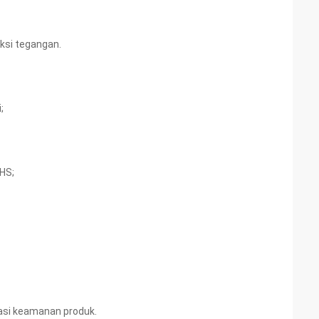
eksi tegangan.
;
oHS;
kasi keamanan produk.