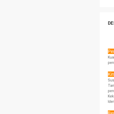
DE
Pe
Kua
pen
Ki
Sus
Tan
pen
Kek
Ide
Be