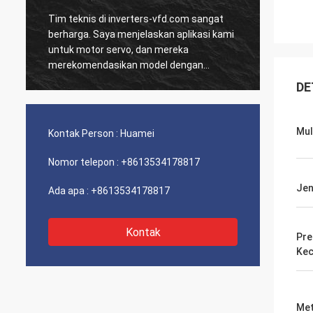
Tim teknis di inverters-vfd.com sangat
Pesana
D
berharga. Saya menjelaskan aplikasi kami
dan HM
untuk motor servo, dan mereka
dikiri
merekomendasikan model dengan
Sejak 
respons dinamis yang unggul.
sistem
DE
a
Pemasangan sangat mudah, dan presisi
terkesa
telah meningkatkan waktu siklus kami.
dari k
Panduan ahli dan produk berkinerja tinggi!
Pengal
Mul
Kontak Person :
Huamei
masal
Nomor telepon :
+8613534178817
Jen
Ada apa :
+8613534178817
Kontak
Pre
Kec
Met