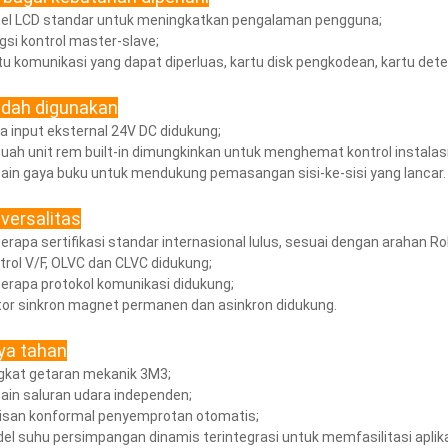
el LCD standar untuk meningkatkan pengalaman pengguna;
gsi kontrol master-slave;
tu komunikasi yang dapat diperluas, kartu disk pengkodean, kartu det
dah digunakan
a input eksternal 24V DC didukung;
uah unit rem built-in dimungkinkan untuk menghemat kontrol instalasi
ain gaya buku untuk mendukung pemasangan sisi-ke-sisi yang lancar.
iversalitas
erapa sertifikasi standar internasional lulus, sesuai dengan arahan R
trol V/F, OLVC dan CLVC didukung;
erapa protokol komunikasi didukung;
or sinkron magnet permanen dan asinkron didukung.
ya tahan
gkat getaran mekanik 3M3;
ain saluran udara independen;
isan konformal penyemprotan otomatis;
el suhu persimpangan dinamis terintegrasi untuk memfasilitasi apli