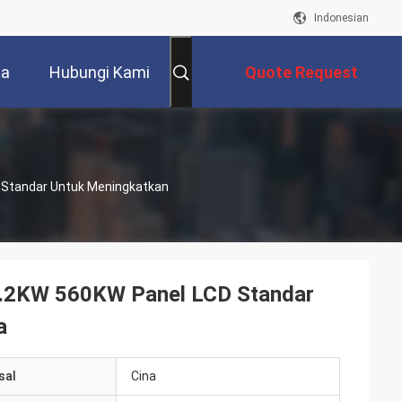
Indonesian
ta
Hubungi Kami
Quote Request
Suatu
 Standar Untuk Meningkatkan
2.2KW 560KW Panel LCD Standar
a
sal
Cina