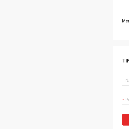
Men
TI