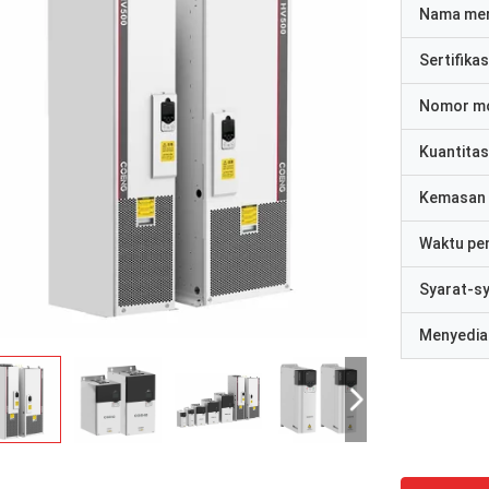
Nama me
Sertifikas
Nomor m
Kuantitas
Kemasan 
Waktu pe
Syarat-s
Menyedia
David "Big D" Kowalski
Emily Wh