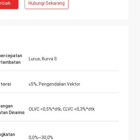
rbaik
Hubungi Sekarang
 spindel bising
Kami mengambil kesempatan pada
 pengujian yang
inverters-vfd.com untuk penggantian VFD
beli beroperasi
yang krusial pada lini perakitan kami.
dan
Produk ini tidak hanya cocok sempurna
ang konsisten.
tetapi juga lebih terjangkau daripada
eberapa merek
pemasok kami sebelumnya. Stabilitasnya
mi gunakan,
telah menghilangkan masalah seringnya
percepatan
ebih rendah. Luar
trip. Nilai yang luar biasa dan mitra yang
Lurus, Kurva S
rlambatan
sus.
andal untuk komponen industri.
 torsi
≤5%, Pengendalian Vektor
rangan
OLVC <0,5%*dtk, CLVC <0,3%*dtk
tan Dinamis
ngkatan
0,0%~30,0%