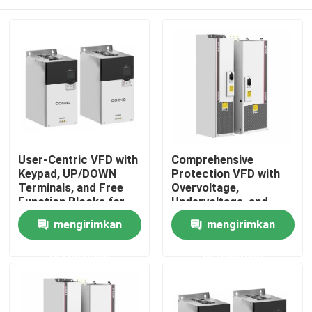
User-Centric VFD with
Comprehensive
Keypad, UP/DOWN
Protection VFD with
Terminals, and Free
Overvoltage,
Function Blocks for
Undervoltage, and
Easy Operation and
Phase Loss Safety
Rumah
mengirimkan
mengirimkan
Setup
Features
permintaan
permintaan
Produk
Video