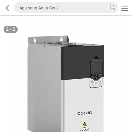
2
/
2