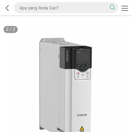
2
/
2