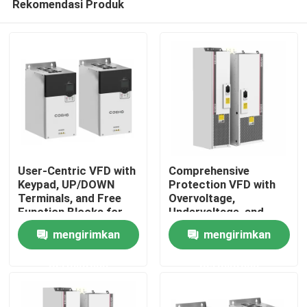
Rekomendasi Produk
User-Centric VFD with
Comprehensive
Keypad, UP/DOWN
Protection VFD with
Terminals, and Free
Overvoltage,
Function Blocks for
Undervoltage, and
Rumah
Easy Operation and
Phase Loss Safety
mengirimkan
mengirimkan
Setup
Features
Produk
permintaan
permintaan
Video