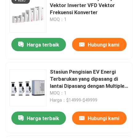
Vektor Inverter VFD Vektor
Frekuensi Konverter
MOQ：1
Harga terbaik
Hubungi kami
Stasiun Pengisian EV Energi
Terbarukan yang dipasang di
lantai Dipasang dengan Multiple
Charging Mode Toleransi
MOQ：1
Kelembaban
Harga：$14999-$49999
Harga terbaik
Hubungi kami