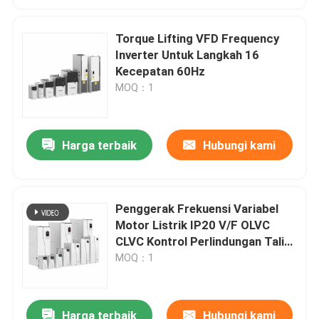
Torque Lifting VFD Frequency
Inverter Untuk Langkah 16
Kecepatan 60Hz
MOQ：1
Harga terbaik
Hubungi kami
Penggerak Frekuensi Variabel
Motor Listrik IP20 V/F OLVC
CLVC Kontrol Perlindungan Tali
Anti Lolos
MOQ：1
Harga terbaik
Hubungi kami