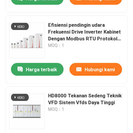
Efisiensi pendingin udara
Frekuensi Drive Inverter Kabinet
Dengan Modbus RTU Protokol
Komunikasi
MOQ：1
Harga terbaik
Hubungi kami
Rumah
HD8000 Tekanan Sedeng Teknik
VFD Sistem Vfds Daya Tinggi
MOQ：1
Produk
Video