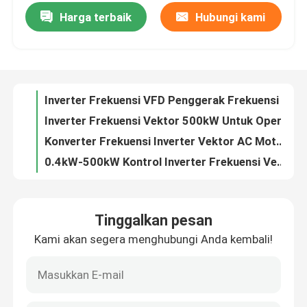
Harga terbaik
Hubungi kami
Inverter Frekuensi VFD Penggerak Frekuensi V / F Kontrol 200-240V 1PH / 3PH Input Voltage Getaran rendah
Inverter Frekuensi Vektor 500kW Untuk Operasi Dalam Ruang Ketinggian Dengan Frekuensi Keluar 0Hz-300Hz
Tentang kami
Konverter Frekuensi Inverter Vektor AC Motor Drive 0.4kW-500kW Range daya Memulai Torsi Kecepatan yang disesuaikan
0.4kW-500kW Kontrol Inverter Frekuensi Vektor Dengan 1Hz 150% Torsi Mulai Operasi Ketinggian Rating 1000m
Tur Pabrik
HV300 Multifungsi Universal Vektor Frekuensi Inverter VFD Variable Frequency Drive AC Drive
Motor Modbus Frequency Inverter Berbagai Kemampuan Komunikasi Untuk Persyaratan Pelanggan
Kontrol Kualitas
Kontrol Vektor Keandalan Tinggi Inverter Frekuensi Daya Vektor Untuk Aplikasi Industri
Inverter Frekuensi yang Disetujui Vektor Interface Komunikasi RS485
Hubungi Kami
Inverter Frekuensi Vektor COENG 1PH 3PH 200V 240V 3PH 380V 480V
0.4kW-500kW Dibangun-di PID Control Module System Untuk Operasi Suhu -20C- 40C
Berita
Tinggalkan pesan
Starting Torque 1Hz OLVC Vektor Frekuensi Inverter RJ45 Komunikasi Antarmuka
Kami akan segera menghubungi Anda kembali!
Frekuensi Inverter Drive Tujuan Umum Untuk 3PH Input Voltage Uin 380V 480V
Minta Kutipan
Inverter Frekuensi Vektor Industri 1.5kw 2.2kw 30kw 50Hz 60Hz Antarmuka Ramah Pengguna
Vektor Control VFD Frekuensi Inverter 200V-240V Sinkron Motor Kecepatan Regulasi S kurva percepatan
Penggerak Frekuensi Variabel VFD
VFD Precision V/F OLVC CLVC VFD Frequency Inverter dengan rentang regulasi kecepatan yang luas