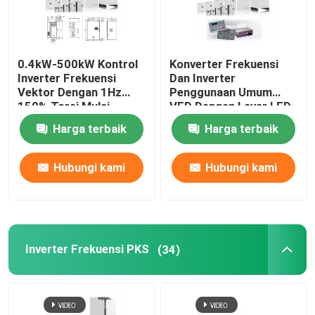
0.4kW-500kW Kontrol
Konverter Frekuensi
Inverter Frekuensi
Dan Inverter
Vektor Dengan 1Hz
Penggunaan Umum
150% Torsi Mulai
VFD Dengan Layar LED
Operasi Ketinggian
Untuk Pompa Lapangan
Harga terbaik
Harga terbaik
Rating 1000m
Minyak
Hubungi kami
Hubungi kami
Inverter Frekuensi PKS
(34)