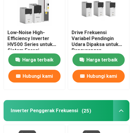
Low-Noise High-
Drive Frekuensi
Efficiency Inverter
Variabel Pendingin
HV500 Series untuk
Udara Dipaksa untuk
Sistem Energi
Pengurangan
Berkelanjutan
Kecepatan Dinamis dan
Harga terbaik
Harga terbaik
Angkat Torsi
Hubungi kami
Hubungi kami
Inverter Penggerak Frekuensi
(25)