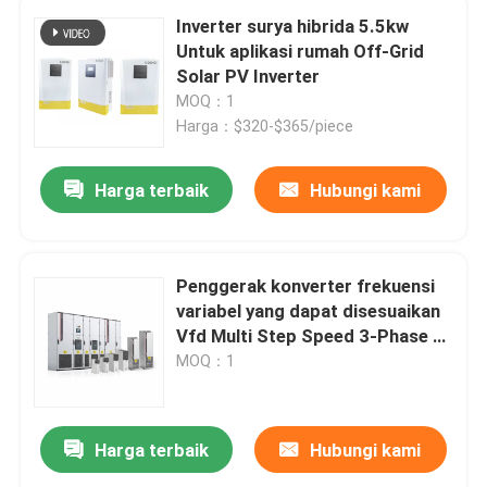
Inverter surya hibrida 5.5kw
Untuk aplikasi rumah Off-Grid
Solar PV Inverter
MOQ：1
Harga：$320-$365/piece
Harga terbaik
Hubungi kami
Penggerak konverter frekuensi
variabel yang dapat disesuaikan
Vfd Multi Step Speed 3-Phase 0-
1000V
MOQ：1
Harga terbaik
Hubungi kami