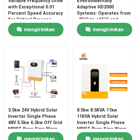
Variable Frequency Drive
Environmentally
with Exceptional 0.01
Adaptive HD2000
Percent Speed Accuracy
Systems: Operates from
for Critical Process
-25°C to +65°C and
Control
Humidity Up to 85%
mengirimkan
mengirimkan
permintaan
permintaan
3.5kw 24V Hybrid Solar
8.5kw 8.5KVA 11kw
Inverter Single Phase
11KVA Hybrid Solar
48V 5.5kw 6.2kw Off Grid
Inverter Single Phase
MPPT Pure Sine Wave
MPPT Pure Sine Wave
With Lithium Battery
ff Grid Solar Inverter
mengirimkan
mengirimkan