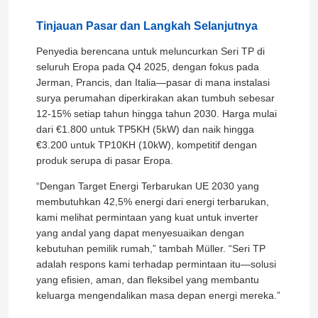
Tinjauan Pasar dan Langkah Selanjutnya
Konverter Frekuensi Variabel
Penyedia berencana untuk meluncurkan Seri TP di
seluruh Eropa pada Q4 2025, dengan fokus pada
Inverter Frekuensi Vektor
Jerman, Prancis, dan Italia—pasar di mana instalasi
surya perumahan diperkirakan akan tumbuh sebesar
12-15% setiap tahun hingga tahun 2030. Harga mulai
Inverter Frekuensi PKS
dari €1.800 untuk TP5KH (5kW) dan naik hingga
€3.200 untuk TP10KH (10kW), kompetitif dengan
produk serupa di pasar Eropa.
Inverter Penggerak Frekuensi
“Dengan Target Energi Terbarukan UE 2030 yang
membutuhkan 42,5% energi dari energi terbarukan,
Variable Frequency Drive untuk Crane
kami melihat permintaan yang kuat untuk inverter
yang andal yang dapat menyesuaikan dengan
kebutuhan pemilik rumah,” tambah Müller. “Seri TP
Stasiun pengisian daya EV penyimpanan energi terbar
adalah respons kami terhadap permintaan itu—solusi
yang efisien, aman, dan fleksibel yang membantu
keluarga mengendalikan masa depan energi mereka.”
Pengoptimal Surya