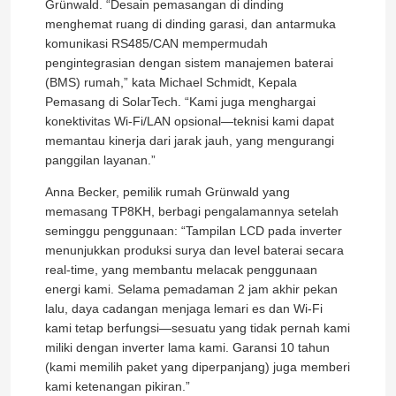
Grünwald. “Desain pemasangan di dinding
menghemat ruang di dinding garasi, dan antarmuka
komunikasi RS485/CAN mempermudah
Tentang kami
pengintegrasian dengan sistem manajemen baterai
(BMS) rumah,” kata Michael Schmidt, Kepala
Pemasang di SolarTech. “Kami juga menghargai
Tur Pabrik
konektivitas Wi-Fi/LAN opsional—teknisi kami dapat
memantau kinerja dari jarak jauh, yang mengurangi
panggilan layanan.”
Kontrol Kualitas
Anna Becker, pemilik rumah Grünwald yang
memasang TP8KH, berbagi pengalamannya setelah
Hubungi Kami
seminggu penggunaan: “Tampilan LCD pada inverter
menunjukkan produksi surya dan level baterai secara
real-time, yang membantu melacak penggunaan
Berita
energi kami. Selama pemadaman 2 jam akhir pekan
lalu, daya cadangan menjaga lemari es dan Wi-Fi
kami tetap berfungsi—sesuatu yang tidak pernah kami
Minta Kutipan
miliki dengan inverter lama kami. Garansi 10 tahun
(kami memilih paket yang diperpanjang) juga memberi
Penggerak Frekuensi Variabel VFD
kami ketenangan pikiran.”