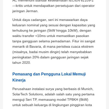
AC memenuhi standar keselamatan IEC/EN 62109-2
—kritis untuk mendapatkan persetujuan dari operator
jaringan Jerman.
Untuk daya cadangan, seri ini menawarkan daya
keluaran nominal yang sesuai dengan kapasitas yang
terhubung ke jaringan (5kW hingga 10kW), dengan
waktu transfer <10ms untuk memastikan pasokan
tanpa gangguan selama pemadaman. Fitur ini sangat
menarik di Bavaria, di mana peristiwa cuaca ekstrem
(misalnya, badai musim dingin) telah menyebabkan
peningkatan 20% dalam gangguan jaringan sejak
tahun 2020.
Pemasang dan Pengguna Lokal Memuji
Rumah
Kinerja
Perusahaan instalasi surya yang berbasis di Munich,
Produk
SolarTech Solutions, adalah salah satu yang pertama
menguji Seri TP, memasang model TP8KH (8kW)
untuk sebuah keluarga di lingkungan pinggiran kota
Video