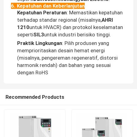
6. Kepatuhan dan Keberlanjutan
Kepatuhan Peraturan
: Memastikan kepatuhan
Tentang kami
terhadap standar regional (misalnya,
AHRI
1210
untuk HVACR) dan protokol keselamatan
seperti
SIL3
untuk industri berisiko tinggi.
Tur Pabrik
Praktik Lingkungan
: Pilih produsen yang
memprioritaskan desain hemat energi
Kontrol Kualitas
(misalnya, pengereman regeneratif, distorsi
harmonik rendah) dan bahan yang sesuai
dengan RoHS
Hubungi Kami
Berita
Recommended Products
Minta Kutipan
Penggerak Frekuensi Variabel VFD