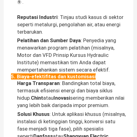
.
9
Reputasi Industri
: Tinjau studi kasus di sektor
seperti metalurgi, pengolahan air, atau energi
terbarukan.
Pelatihan dan Sumber Daya
: Penyedia yang
menawarkan program pelatihan (misalnya,
Motor dan VFD Prinsip Kursus Hydraulic
Institute) memastikan tim Anda dapat
mempertahankan sistem secara efektif.
5. Biaya-efektifitas dan kustomisasi
Harga Transparan
: Bandingkan total biaya,
termasuk efisiensi energi dan biaya siklus
Rumah
hidup.
Chint
atau
Inovasi
sering memberikan nilai
yang lebih baik daripada impor premium.
Solusi Khusus
: Untuk aplikasi khusus (misalnya,
Produk
instalasi di ketinggian tinggi, konversi satu
fase menjadi tiga fase), pilih spesialis
Video
seperti
Danfoss
atau
Shangyuan Electric
.