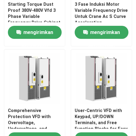
Starting Torque Dust
3 Fase Induksi Motor
Proof 380V-480V Vfd 3
Variable Frequency Drive
inverter hibrida surya
Phase Variable
Untuk Crane Ac S Curve
Frequency Drive Cabinet
Acceleration
System Untuk Crane
Deceleration
mengirimkan
mengirimkan
permintaan
permintaan
Comprehensive
User-Centric VFD with
Protection VFD with
Keypad, UP/DOWN
Overvoltage,
Terminals, and Free
Undervoltage, and
Function Blocks for Easy
Phase Loss Safety
Operation and Setup