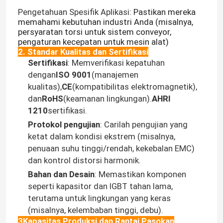
Pengetahuan Spesifik Aplikasi
: Pastikan mereka
memahami kebutuhan industri Anda (misalnya,
persyaratan torsi untuk sistem conveyor,
pengaturan kecepatan untuk mesin alat)
2. Standar Kualitas dan Sertifikasi
Sertifikasi
: Memverifikasi kepatuhan
dengan
ISO 9001
(manajemen
kualitas),
CE
(kompatibilitas elektromagnetik),
dan
RoHS
(keamanan lingkungan).
AHRI
1210
sertifikasi.
Protokol pengujian
: Carilah pengujian yang
ketat dalam kondisi ekstrem (misalnya,
penuaan suhu tinggi/rendah, kekebalan EMC)
dan kontrol distorsi harmonik.
Bahan dan Desain
: Memastikan komponen
seperti kapasitor dan IGBT tahan lama,
terutama untuk lingkungan yang keras
(misalnya, kelembaban tinggi, debu).
3Kapasitas Produksi dan Rantai Pasokan