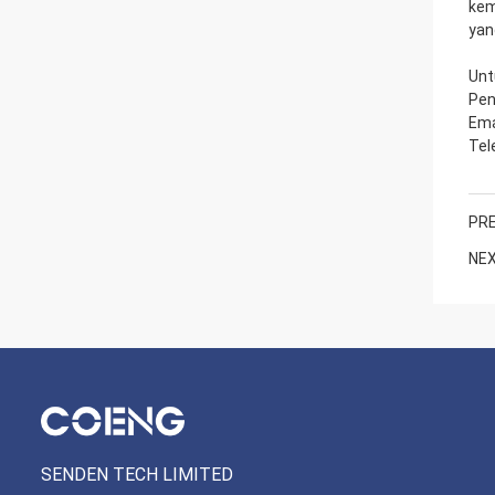
kem
yan
Unt
Pen
Ema
Tel
PRE
NEX
SENDEN TECH LIMITED