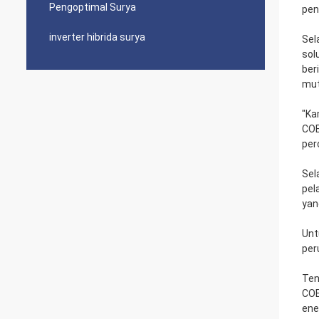
Pengoptimal Surya
pen
inverter hibrida surya
Sel
sol
ber
muta
"Ka
COE
per
Sel
pel
yan
Unt
per
Ten
COE
ene