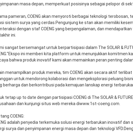
yimpanan masa depan, memperkuat posisinya sebagai pelopor di sekto
ama pameran, COENG akan menyoroti berbagai teknologi terobosan, t
usi sistem surya yang cerdas.Pengunjung ke stan akan memiliki kes
interaksi dengan staf COENG yang berpengalaman, dan mendapatkan w
khir ini.
mi sangat bersemangat untuk berpartisipasi dalam The SOLAR & F
NG."Ekspo ini memberi kita platform untuk menunjukkan komitmen kam
caya bahwa produk inovatif kami akan memainkan peran penting dal
ain menampilkan produk mereka, tim COENG akan secara aktif terlibat d
anggan untuk mendorong kolaborasi dan mengeksplorasi peluang bisn
g berharga dan berkontribusi pada kemajuan lanskap energi terbaruka
uk tetap up to date dengan partisipasi COENG di The SOLAR & FUTUR
usahaan dan kunjungi situs web mereka di
www.1st-coeng.com
.
tang COENG:
NG adalah penyedia terkemuka solusi energi terbarukan inovatif dan s
rgi surya dan penyimpanan energi masa depan dan teknologi VFD.Den