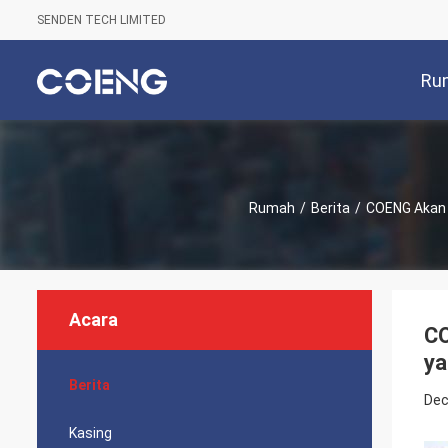
SENDEN TECH LIMITED
Ru
Rumah
/
Berita
/
COENG Akan 
Acara
CO
ya
Berita
Dec
Kasing