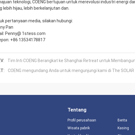
ajuan teknologi, COENG bertujuan untuk merevolusi industri energi da
g lebih hijau, lebih berkelanjutan dan.
uk pertanyaan media, silakan hubungi:
ny Pan
il: Penny
@ 1
stess.com
epon: +86 13534178817
V:
Tim Inti COENG Berangkat ke Shanghai Retreat untuk Membangu
T:
COENG mengundang Anda untuk mengunjungi kami di The SOLA
Tentang
Profil perusahaan
Berita
Wisata pabrik
Kasing