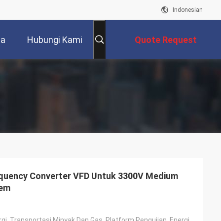
Indonesian
ta
Hubungi Kami
Quote Request
Suatu
requency Converter VFD Untuk 3300V Medium
tem
Teknik Metalurgi, Transportasi Minyak Dan Gas, Platform Pengujian, Energi Terbarukan, Transportasi K