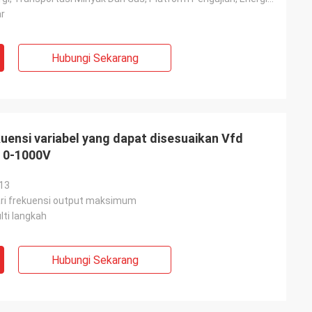
r
Hubungi Sekarang
uensi variabel yang dapat disesuaikan Vfd
e 0-1000V
13
ri frekuensi output maksimum
ti langkah
Hubungi Sekarang
ite
Jake Miller