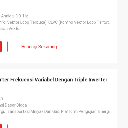
, Analog: 0,01Hz
V/F, OLVC (Kontrol Vektor Loop Terbuka), CLVC (Kontrol Vektor Loop Tertutup)
lian Vektor
Hubungi Sekarang
rter Frekuensi Variabel Dengan Triple Inverter
40
asi Dasar Dioda
Teknik Metalurgi, Transportasi Minyak Dan Gas, Platform Pengujian, Energi Terbarukan, Transportasi K