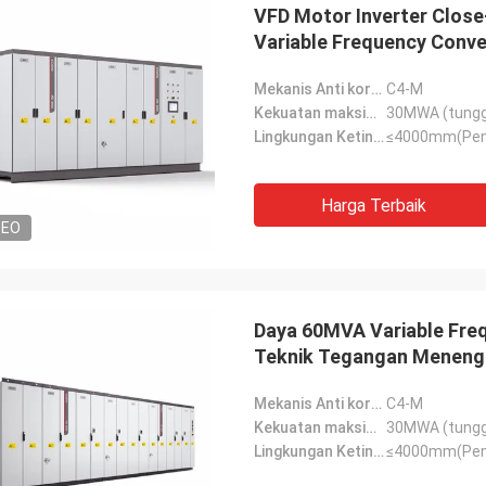
VFD Motor Inverter Close
Variable Frequency Conve
Mekanis Anti korosi:
C4-M
Kekuatan maksimum:
30MWA (tungga
Lingkungan Ketinggian:
≤4000mm(Pen
Harga Terbaik
DEO
Daya 60MVA Variable Fre
Teknik Tegangan Meneng
Mekanis Anti korosi:
C4-M
Kekuatan maksimum:
30MWA (tungga
Lingkungan Ketinggian:
≤4000mm(Pen