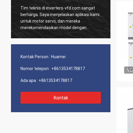
Tim teknis di inverters-vfd.com sangat
Pesana
D
berharga. Saya menjelaskan aplikasi kami
dan HM
untuk motor servo, dan mereka
dikiri
merekomendasikan model dengan
Sejak 
respons dinamis yang unggul.
sistem
a
Pemasangan sangat mudah, dan presisi
terkesa
telah meningkatkan waktu siklus kami.
dari k
Panduan ahli dan produk berkinerja tinggi!
Pengal
Kontak Person :
Huamei
masal
Nomor telepon :
+8613534178817
VI
Ada apa :
+8613534178817
Kontak