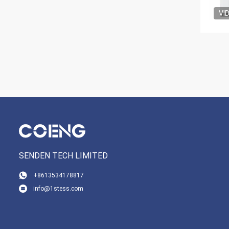
VI
SENDEN TECH LIMITED
+8613534178817
info@1stess.com