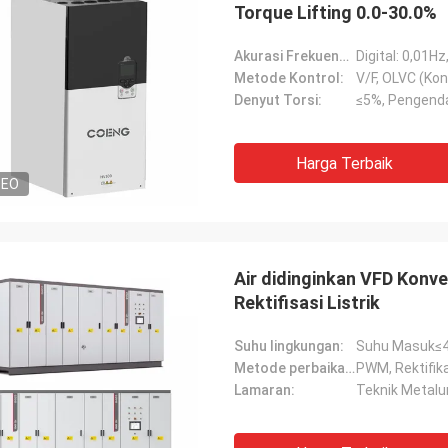
Torque Lifting 0.0-30.0%
Akurasi Frekuensi Input:
Digital: 0,01Hz
Metode Kontrol:
Denyut Torsi:
≤5%, Pengenda
Harga Terbaik
DEO
Air didinginkan VFD Konve
Rektifisasi Listrik
Suhu lingkungan:
Suhu Masuk≤
Metode perbaikan:
PWM, Rektifik
Lamaran: