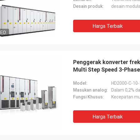
Desain produk:
desain modula
Harga Terbaik
DEO
Penggerak konverter frek
Multi Step Speed 3-Phas
Model:
HD2000-C-10-
Masukan analog:
Dalam 0,2% da
Fungsi Khusus:
Kecepatan mul
Harga Terbaik
David "Big D" Kowalski
Emily Wh